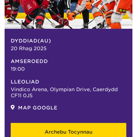
DYDDIAD(AU)
20 Rhag 2025
AMSEROEDD
19:00
LLEOLIAD
Vindico Arena, Olympian Drive, Caerdydd
CF11 0JS
MAP GOOGLE
Archebu Tocynnau