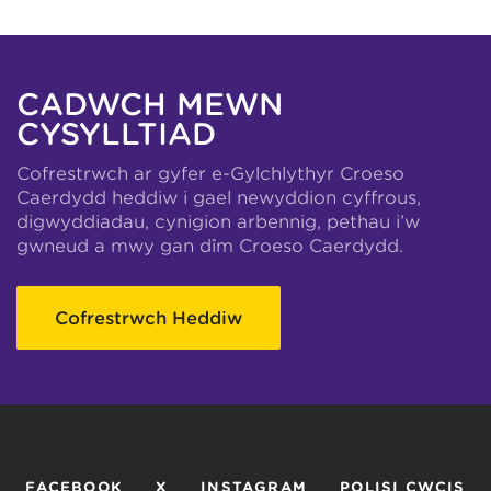
CADWCH MEWN
CYSYLLTIAD
Cofrestrwch ar gyfer e-Gylchlythyr Croeso
Caerdydd heddiw i gael newyddion cyffrous,
digwyddiadau, cynigion arbennig, pethau i’w
gwneud a mwy gan dîm Croeso Caerdydd.
Cofrestrwch Heddiw
FACEBOOK
X
INSTAGRAM
POLISI CWCIS