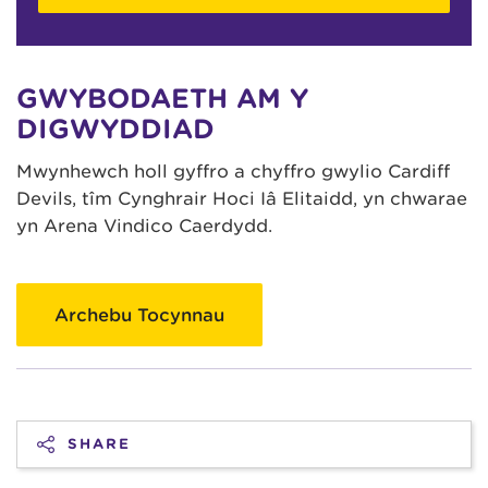
GWYBODAETH AM Y
DIGWYDDIAD
Mwynhewch holl gyffro a chyffro gwylio Cardiff
Devils, tîm Cynghrair Hoci Iâ Elitaidd, yn chwarae
yn Arena Vindico Caerdydd.
Archebu Tocynnau
SHARE