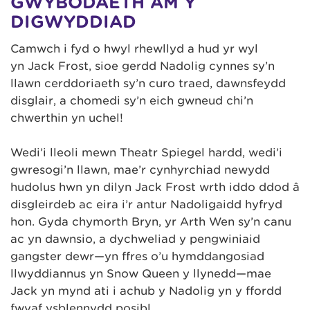
GWYBODAETH AM Y
DIGWYDDIAD
Camwch i fyd o hwyl rhewllyd a hud yr ŵyl
yn Jack Frost, sioe gerdd Nadolig cynnes sy’n
llawn cerddoriaeth sy’n curo traed, dawnsfeydd
disglair, a chomedi sy’n eich gwneud chi’n
chwerthin yn uchel!
Wedi’i lleoli mewn Theatr Spiegel hardd, wedi’i
gwresogi’n llawn, mae’r cynhyrchiad newydd
hudolus hwn yn dilyn Jack Frost wrth iddo ddod â
disgleirdeb ac eira i’r antur Nadoligaidd hyfryd
hon. Gyda chymorth Bryn, yr Arth Wen sy’n canu
ac yn dawnsio, a dychweliad y pengwiniaid
gangster dewr—yn ffres o’u hymddangosiad
llwyddiannus yn Snow Queen y llynedd—mae
Jack yn mynd ati i achub y Nadolig yn y ffordd
fwyaf ysblennydd posibl.