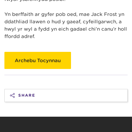
Yn berffaith ar gyfer pob oed, mae Jack Frost yn
ddathliad llawen o hud y gaeaf, cyfeillgarwch, a
hwyl yr ŵyl a fydd yn eich gadael chi’n canu’r holl
ffordd adref.
Archebu Tocynnau
SHARE