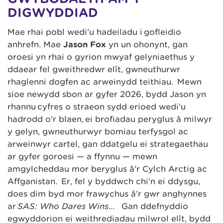
DIGWYDDIAD
Mae rhai pobl wedi’u hadeiladu i gofleidio
anhrefn. Mae
Jason Fox
yn un ohonynt, gan
oroesi yn rhai o gyrion mwyaf gelyniaethus y
ddaear fel gweithredwr elît, gwneuthurwr
rhaglenni dogfen ac arweinydd teithiau. Mewn
sioe newydd sbon ar gyfer 2026, bydd Jason yn
rhannu cyfres o straeon sydd erioed wedi’u
hadrodd o’r blaen, ei brofiadau peryglus â milwyr
y gelyn, gwneuthurwyr bomiau terfysgol ac
arweinwyr cartel, gan ddatgelu ei strategaethau
ar gyfer goroesi — a ffynnu — mewn
amgylcheddau mor beryglus â’r Cylch Arctig ac
Affganistan. Er, fel y byddwch chi’n ei ddysgu,
does dim byd mor frawychus â’r gŵr anghynnes
ar
SAS: Who Dares Wins
… Gan ddefnyddio
egwyddorion ei weithrediadau milwrol elît, bydd