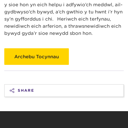
y sioe hon yn eich helpu i adfywio’ch meddwl, ail-
gydbwyso’ch bywyd, a’ch gwthio y tu hwnt i’r hyn
sy’n gyfforddus i chi. Heriwch eich terfynau,
newidiwch eich arferion, a thrawsnewidiwch eich
bywyd gyda’r sioe newydd sbon hon.
Archebu Tocynnau
SHARE