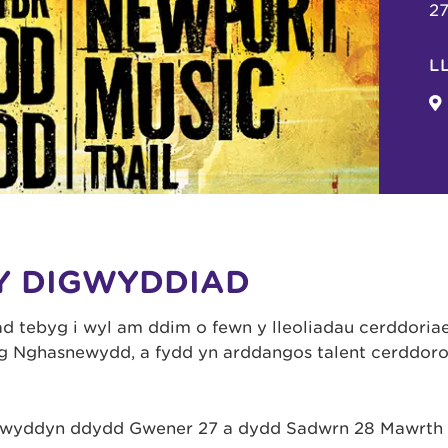
2
L
Y DIGWYDDIAD
 tebyg i ŵyl am ddim o fewn y lleoliadau cerddoria
ng Nghasnewydd, a fydd yn arddangos talent cerddoro
 flwyddyn ddydd Gwener 27 a dydd Sadwrn 28 Mawrth