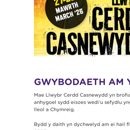
GWYBODAETH AM 
Mae Llwybr Cerdd Casnewydd yn brofiad
anhygoel sydd eisoes wedi’u sefydlu y
lleol a Chymreig.
Bydd y daith yn dychwelyd am ei hail