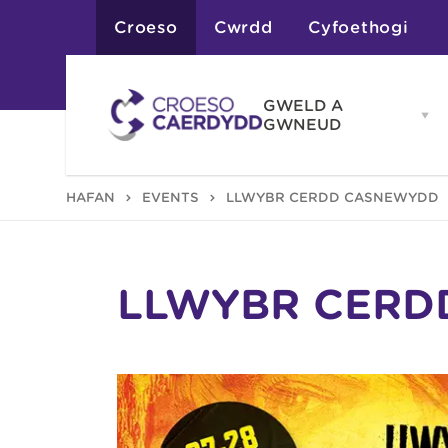
Croeso
Cwrdd
Cyfoethogi
GWELD A
Op
GWNEUD
G
A
G
Atyniadau
HAFAN
EVENTS
LLWYBR CERDD CASNEWYDD
me
Gweithgareddau
Adloniant
Chwaraeon
Siopa
Teithiau a Golygfe
LLWYBR CERD