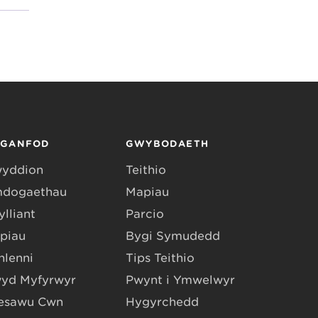
RGANFOD
GWYBODAETH
yddion
Teithio
dogaethau
Mapiau
lliant
Parcio
piau
Bygi Symudedd
hlenni
Tips Teithio
yd Myfyrwyr
Pwynt i Ymwelwyr
esawu Cŵn
Hygyrchedd