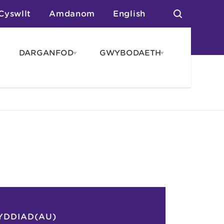
Cyswllt
Amdanom
English
DARGANFOD
GWYBODAETH
pen
Open
Open
AROS
DARGANFOD
GWYBODAET
enu
menu
menu
tai
n Arlwyo
anau a Gwersylla
or o Leoedd
YDDIAD(AU)