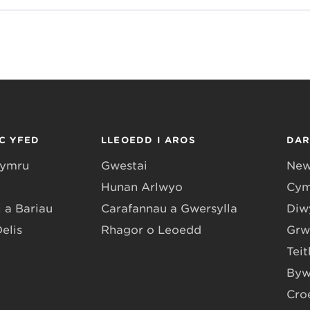
C YFED
LLEOEDD I AROS
DA
Gymru
Gwestai
New
Hunan Arlwyo
Cym
 a Bariau
Carafannau a Gwersylla
Diwy
Delis
Rhagor o Leoedd
Grw
Teit
Byw
Cro