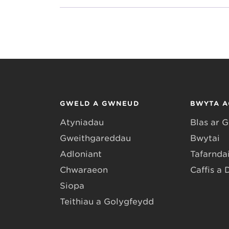
GWELD A GWNEUD
BWYTA A
Atyniadau
Blas ar 
Gweithgareddau
Bwytai
Adloniant
Tafarndai
Chwaraeon
Caffis a 
Siopa
Teithiau a Golygfeydd