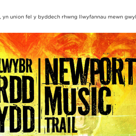
ll, yn union fel y byddech rhwng llwyfannau mewn gŵyl