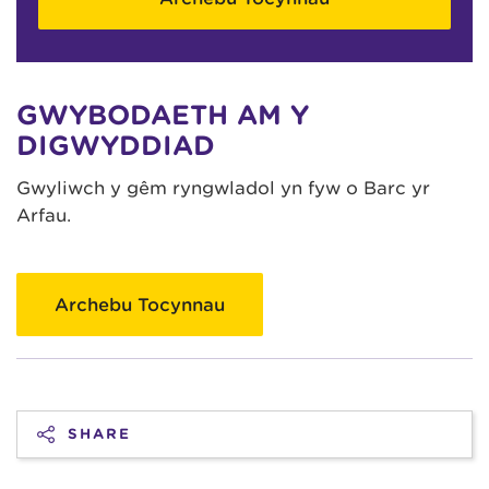
GWYBODAETH AM Y
DIGWYDDIAD
Gwyliwch y gêm ryngwladol yn fyw o Barc yr
Arfau.
Archebu Tocynnau
SHARE