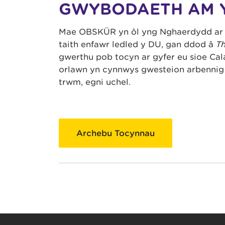
GWYBODAETH AM 
Mae OBSKÜR yn ôl yng Nghaerdydd ar g
taith enfawr ledled y DU, gan ddod â
Th
gwerthu pob tocyn ar gyfer eu sioe C
orlawn yn cynnwys gwesteion arbennig 
trwm, egni uchel.
Archebu Tocynnau