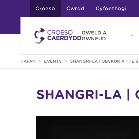
Croeso
Cwrdd
Cyfoethogi
GWELD A
Op
GWNEUD
G
A
G
Atyniadau
HAFAN
EVENTS
SHANGRI-LA | OBSKÜR A THE 
me
Gweithgareddau
Adloniant
Chwaraeon
Siopa
Teithiau a Golygfe
SHANGRI-LA |