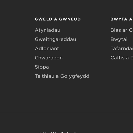
GWELD A GWNEUD
BWYTA A
Atyniadau
Blas ar 
Gweithgareddau
Bwytai
Adloniant
Tafarndai
Chwaraeon
Caffis a 
Siopa
Teithiau a Golygfeydd