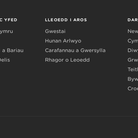
C YFED
LLEOEDD I AROS
DA
Gymru
Gwestai
New
Hunan Arlwyo
Cym
 a Bariau
Carafannau a Gwersylla
Diwy
Delis
Rhagor o Leoedd
Grw
Teit
Byw
Cro