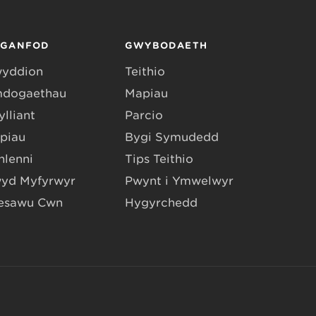
RGANFOD
GWYBODAETH
yddion
Teithio
dogaethau
Mapiau
lliant
Parcio
piau
Bygi Symudedd
hlenni
Tips Teithio
yd Myfyrwyr
Pwynt i Ymwelwyr
esawu Cŵn
Hygyrchedd