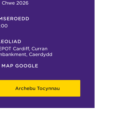
7 Chwe 2026
MSEROEDD
:00
LEOLIAD
POT Cardiff, Curran
mbankment, Caerdydd
MAP GOOGLE
Archebu Tocynnau