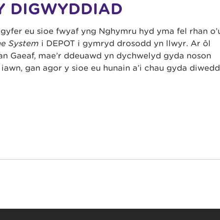
Y DIGWYDDIAD
yfer eu sioe fwyaf yng Nghymru hyd yma fel rhan o’
e System
i DEPOT i gymryd drosodd yn llwyr. Ar ôl
alan Gaeaf, mae’r ddeuawd yn dychwelyd gyda noson
iawn, gan agor y sioe eu hunain a’i chau gyda diwed