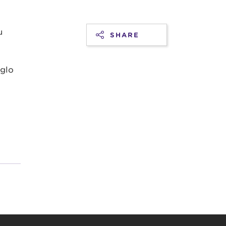
u
SHARE
dglo