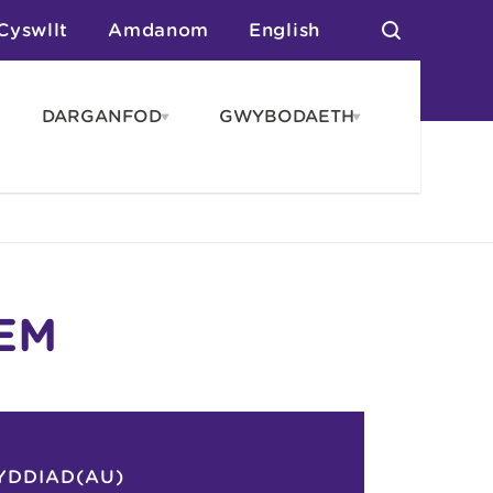
Cyswllt
Amdanom
English
DARGANFOD
GWYBODAETH
pen
Open
Open
AROS
DARGANFOD
GWYBODAET
enu
menu
menu
tai
n Arlwyo
anau a Gwersylla
or o Leoedd
TEM
YDDIAD(AU)