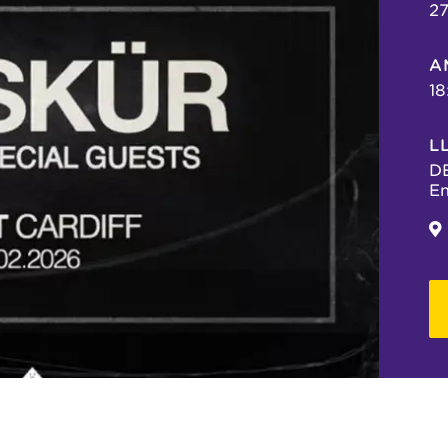
2
A
18
L
DE
E