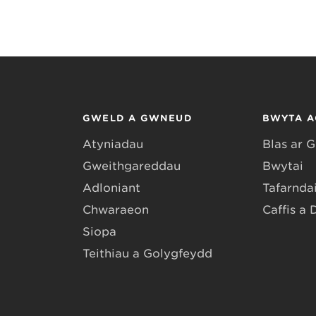
GWELD A GWNEUD
BWYTA A
Atyniadau
Blas ar 
Gweithgareddau
Bwytai
Adloniant
Tafarndai
Chwaraeon
Caffis a 
Siopa
Teithiau a Golygfeydd