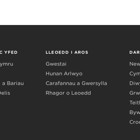
C YFED
LLEOEDD I AROS
DA
Gymru
Gwestai
New
Hunan Arlwyo
Cym
 a Bariau
Carafannau a Gwersylla
Diwy
Delis
Rhagor o Leoedd
Grw
Teit
Byw
Cro