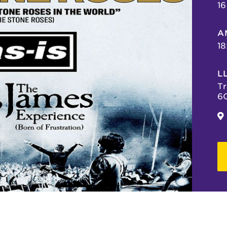
16
A
18
L
Tr
6