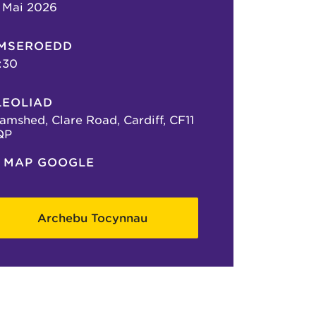
 Mai 2026
MSEROEDD
:30
LEOLIAD
amshed, Clare Road, Cardiff, CF11
QP
MAP GOOGLE
Archebu Tocynnau