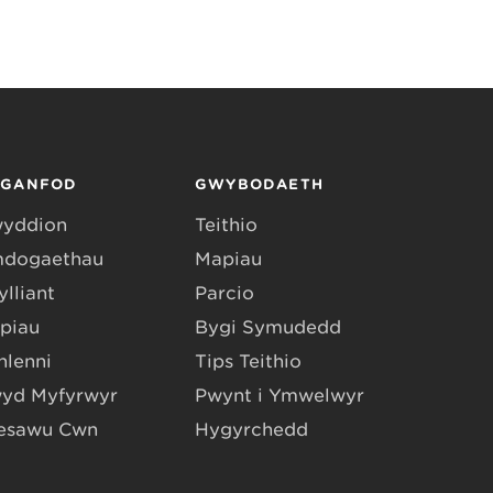
RGANFOD
GWYBODAETH
yddion
Teithio
dogaethau
Mapiau
lliant
Parcio
piau
Bygi Symudedd
hlenni
Tips Teithio
yd Myfyrwyr
Pwynt i Ymwelwyr
esawu Cŵn
Hygyrchedd