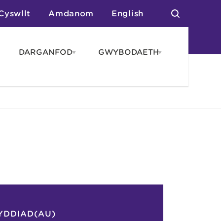
Cyswllt
Amdanom
English
DARGANFOD
GWYBODAETH
pen
Open
Open
AROS
DARGANFOD
GWYBODAET
enu
menu
menu
tai
n Arlwyo
anau a Gwersylla
or o Leoedd
YDDIAD(AU)