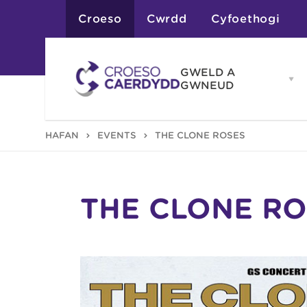
Croeso
Cwrdd
Cyfoethogi
GWELD A
Op
GWNEUD
G
A
G
Atyniadau
HAFAN
EVENTS
THE CLONE ROSES
me
Gweithgareddau
Adloniant
Chwaraeon
Siopa
Teithiau a Golygfe
THE CLONE RO