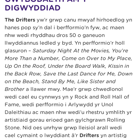
DIGWYDDIAD
The Drifters
yw’r grŵp canu mwyaf hirhoedlog yn
hanes pop sy’n dal i berfformio’n fyw, ac maen
nhw wedi rhyddhau dros 50 o ganeuon
llwyddiannus ledled y byd. Yn perfformio’r holl
glasuron –
Saturday Night At the Movies, You’re
More Than a Number, Come on Over to My Place,
Up On the Roof, Under the Board Walk, Kissin in
the Back Row, Save the Last Dance for Me, Down
on the Beach, Stand By Me, Like Sister and
Brother
a llawer mwy. Mae’r grŵp chwedlonol
wedi cael eu cynnwys yn y Rock and Roll Hall of
Fame, wedi perfformio i Arlywydd yr Unol
Daleithiau ac maen nhw wedi’u rhestru ymhlith yr
artistiaid gorau erioed gan gylchgrawn Rolling
Stone. Nid oes unrhyw grŵp lleisiol arall wedi
cael cymaint o lwyddiant â’r
Drifters
yn artistig