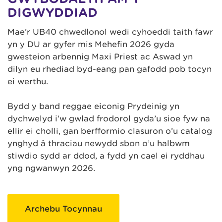
DIGWYDDIAD
Mae’r UB40 chwedlonol wedi cyhoeddi taith fawr
yn y DU ar gyfer mis Mehefin 2026 gyda
gwesteion arbennig Maxi Priest ac Aswad yn
dilyn eu rhediad byd-eang pan gafodd pob tocyn
ei werthu.
Bydd y band reggae eiconig Prydeinig yn
dychwelyd i’w gwlad frodorol gyda’u sioe fyw na
ellir ei cholli, gan berfformio clasuron o’u catalog
ynghyd â thraciau newydd sbon o’u halbwm
stiwdio sydd ar ddod, a fydd yn cael ei ryddhau
yng ngwanwyn 2026.
Archebu Tocynnau