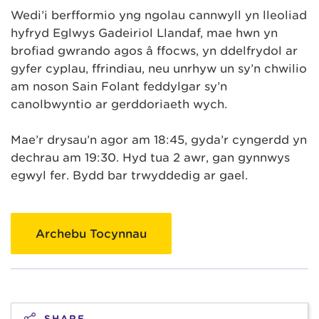
Wedi’i berfformio yng ngolau cannwyll yn lleoliad
hyfryd Eglwys Gadeiriol Llandaf, mae hwn yn
brofiad gwrando agos â ffocws, yn ddelfrydol ar
gyfer cyplau, ffrindiau, neu unrhyw un sy’n chwilio
am noson Sain Folant feddylgar sy’n
canolbwyntio ar gerddoriaeth wych.
Mae’r drysau’n agor am 18:45, gyda’r cyngerdd yn
dechrau am 19:30. Hyd tua 2 awr, gan gynnwys
egwyl fer. Bydd bar trwyddedig ar gael.
Archebu Tocynnau
SHARE