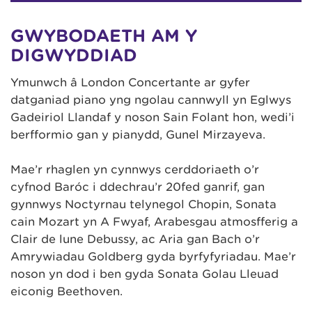
GWYBODAETH AM Y
DIGWYDDIAD
Ymunwch â London Concertante ar gyfer
datganiad piano yng ngolau cannwyll yn Eglwys
Gadeiriol Llandaf y noson Sain Folant hon, wedi’i
berfformio gan y pianydd, Gunel Mirzayeva.
Mae’r rhaglen yn cynnwys cerddoriaeth o’r
cyfnod Baróc i ddechrau’r 20fed ganrif, gan
gynnwys Noctyrnau telynegol Chopin, Sonata
cain Mozart yn A Fwyaf, Arabesgau atmosfferig a
Clair de lune Debussy, ac Aria gan Bach o’r
Amrywiadau Goldberg gyda byrfyfyriadau. Mae’r
noson yn dod i ben gyda Sonata Golau Lleuad
eiconig Beethoven.