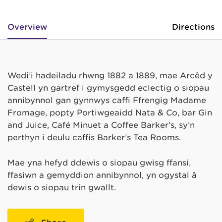
Overview
Directions
Wedi’i hadeiladu rhwng 1882 a 1889, mae Arcêd y
Castell yn gartref i gymysgedd eclectig o siopau
annibynnol gan gynnwys caffi Ffrengig Madame
Fromage, popty Portiwgeaidd Nata & Co, bar Gin
and Juice, Café Minuet a Coffee Barker’s, sy’n
perthyn i deulu caffis Barker’s Tea Rooms.
Mae yna hefyd ddewis o siopau gwisg ffansi,
ffasiwn a gemyddion annibynnol, yn ogystal â
dewis o siopau trin gwallt.