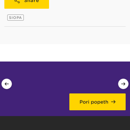
Share
SIOPA
Pori popeth