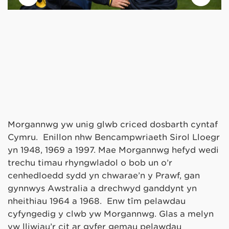
Morgannwg yw unig glwb criced dosbarth cyntaf
Cymru. Enillon nhw Bencampwriaeth Sirol Lloegr
yn 1948, 1969 a 1997. Mae Morgannwg hefyd wedi
trechu timau rhyngwladol o bob un o’r
cenhedloedd sydd yn chwarae’n y Prawf, gan
gynnwys Awstralia a drechwyd ganddynt yn
nheithiau 1964 a 1968. Enw tîm pelawdau
cyfyngedig y clwb yw Morgannwg. Glas a melyn
yw lliwiau’r cit ar gyfer gemau pelawdau