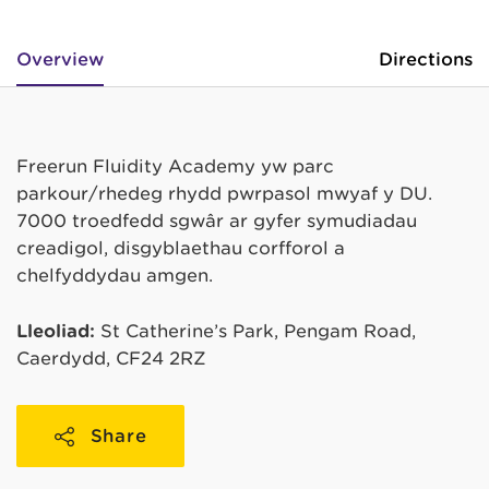
Overview
Directions
Freerun Fluidity Academy yw parc
parkour/rhedeg rhydd pwrpasol mwyaf y DU.
7000 troedfedd sgwâr ar gyfer symudiadau
creadigol, disgyblaethau corfforol a
chelfyddydau amgen.
Lleoliad:
St Catherine’s Park, Pengam Road,
Caerdydd, CF24 2RZ
Share