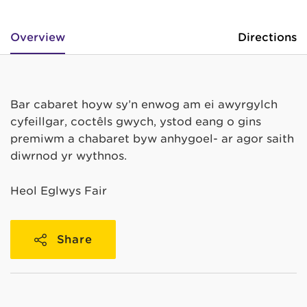
Overview
Directions
Bar cabaret hoyw sy’n enwog am ei awyrgylch
cyfeillgar, coctêls gwych, ystod eang o gins
premiwm a chabaret byw anhygoel- ar agor saith
diwrnod yr wythnos.
Heol Eglwys Fair
Share