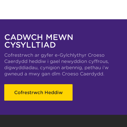
CADWCH MEWN
CYSYLLTIAD
Cofrestrwch ar gyfer e-Gylchlythyr Croeso
Caerdydd heddiw i gael newyddion cyffrous,
digwyddiadau, cynigion arbennig, pethau i’w
gwneud a mwy gan dîm Croeso Caerdydd.
Cofrestrwch Heddiw