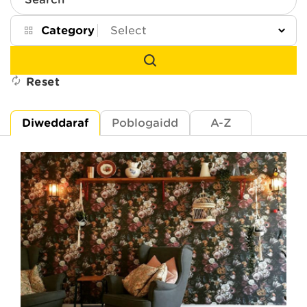
Search
Category
Reset
Diweddaraf
Poblogaidd
A-Z