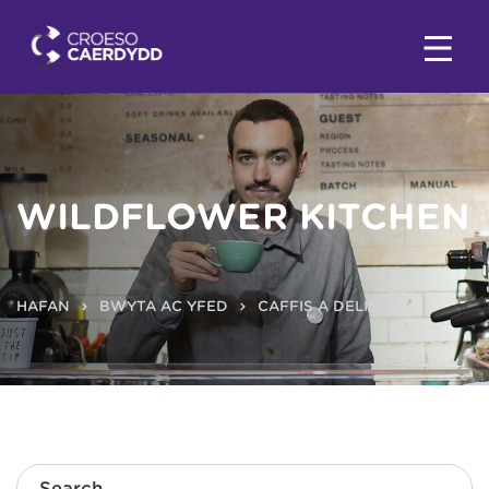
WILDFLOWER KITCHEN
HAFAN
BWYTA AC YFED
CAFFIS A DELIS