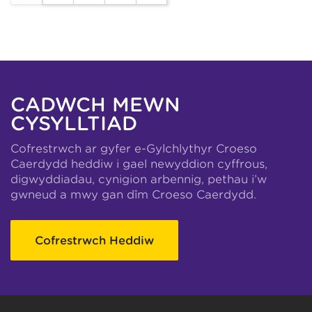
CADWCH MEWN
CYSYLLTIAD
Cofrestrwch ar gyfer e-Gylchlythyr Croeso
Caerdydd heddiw i gael newyddion cyffrous,
digwyddiadau, cynigion arbennig, pethau i’w
gwneud a mwy gan dîm Croeso Caerdydd.
Cofrestrwch Heddiw