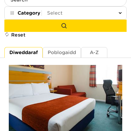
Search
Category
Reset
Diweddaraf
Poblogaidd
A-Z