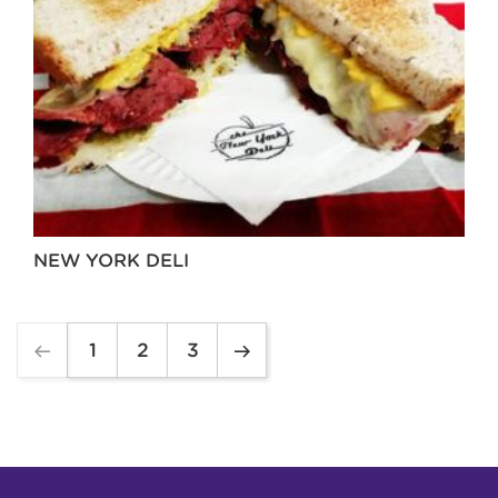
NEW YORK DELI
1
2
3