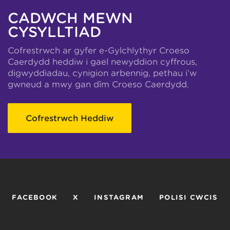
CADWCH MEWN
CYSYLLTIAD
Cofrestrwch ar gyfer e-Gylchlythyr Croeso
Caerdydd heddiw i gael newyddion cyffrous,
digwyddiadau, cynigion arbennig, pethau i’w
gwneud a mwy gan dîm Croeso Caerdydd.
Cofrestrwch Heddiw
FACEBOOK
X
INSTAGRAM
POLISI CWCIS