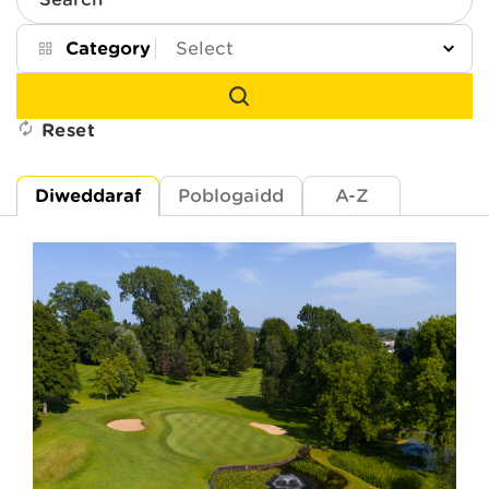
Search
Category
Reset
Diweddaraf
Poblogaidd
A-Z