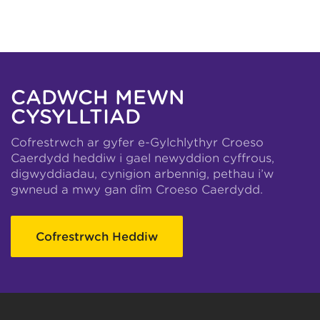
CADWCH MEWN
CYSYLLTIAD
Cofrestrwch ar gyfer e-Gylchlythyr Croeso
Caerdydd heddiw i gael newyddion cyffrous,
digwyddiadau, cynigion arbennig, pethau i’w
gwneud a mwy gan dîm Croeso Caerdydd.
Cofrestrwch Heddiw