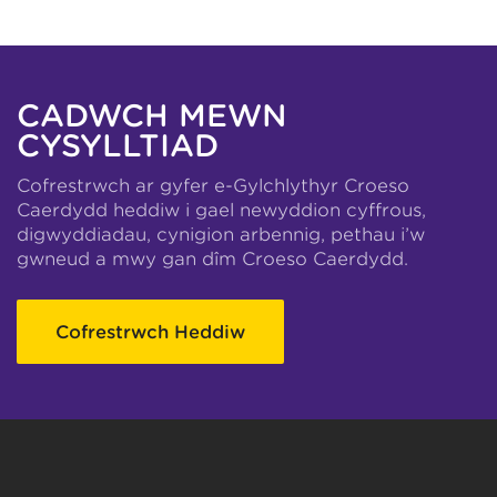
CADWCH MEWN
CYSYLLTIAD
Cofrestrwch ar gyfer e-Gylchlythyr Croeso
Caerdydd heddiw i gael newyddion cyffrous,
digwyddiadau, cynigion arbennig, pethau i’w
gwneud a mwy gan dîm Croeso Caerdydd.
Cofrestrwch Heddiw