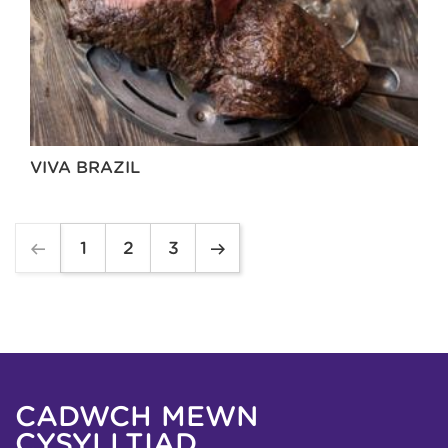
VIVA BRAZIL
1
2
3
CADWCH MEWN
CYSYLLTIAD