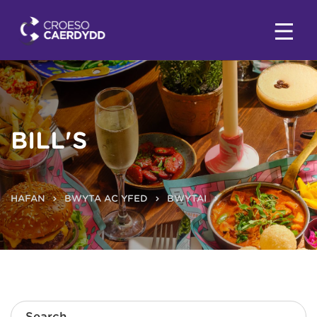
BILL'S
HAFAN
BWYTA AC YFED
BWYTAI