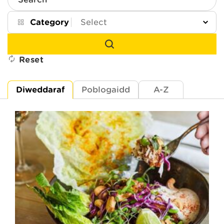
Search
Category
Reset
Diweddaraf
Poblogaidd
A-Z