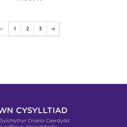
1
2
3
WN CYSYLLTIAD
-Gylchlythyr Croeso Caerdydd
n cyffrous, digwyddiadau,