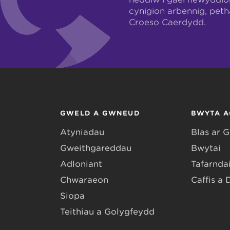
cynigion arbennig, pet
Croeso Caerdydd.
GWELD A GWNEUD
BWYTA A
Atyniadau
Blas ar 
Gweithgareddau
Bwytai
Adloniant
Tafarndai
Chwaraeon
Caffis a 
Siopa
Teithiau a Golygfeydd