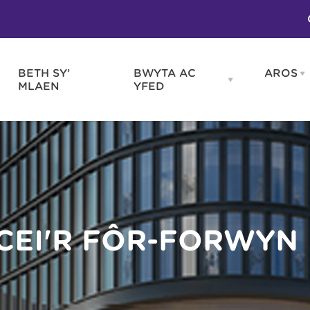
BETH SY’
BWYTA AC
AROS
O
en
Open
MLAEN
YFED
WELD
BWYTA
m
AC
WNEUD
YFED
Blas ar Gymru
Gwes
nu
menu
Bwytai
Huna
Tafarndai a Bariau
Caraf
Caffis a Delis
Rhag
ydd
 CEI'R FÔR-FORWYN