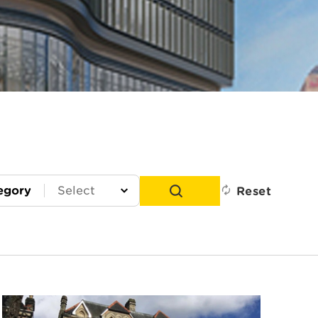
egory
Reset