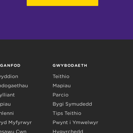
RGANFOD
GWYBODAETH
yddion
Teithio
dogaethau
Mapiau
lliant
Parcio
piau
Bygi Symudedd
hlenni
Tips Teithio
yd Myfyrwyr
Pwynt i Ymwelwyr
esawu Cŵn
Hygyrchedd