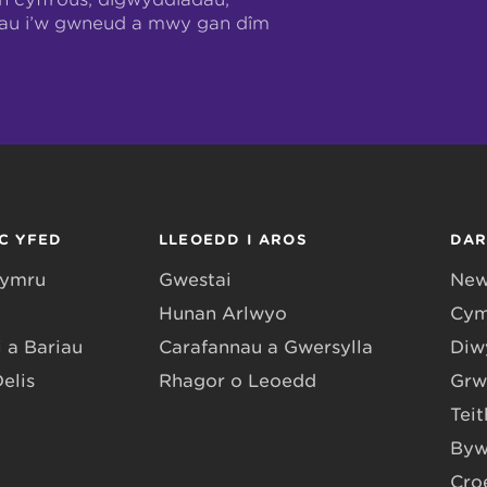
hau i’w gwneud a mwy gan dîm
C YFED
LLEOEDD I AROS
DA
Gymru
Gwestai
New
Hunan Arlwyo
Cym
 a Bariau
Carafannau a Gwersylla
Diwy
Delis
Rhagor o Leoedd
Grw
Teit
Byw
Cro