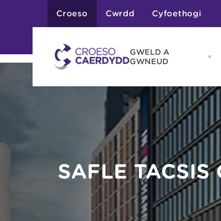
Croeso
Cwrdd
Cyfoethogi
GWELD A
Op
GWNEUD
G
A
G
Atyniadau
me
Gweithgareddau
Adloniant
Chwaraeon
Siopa
Teithiau a Golygfe
SAFLE TACSIS