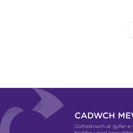
CADWCH ME
Cofrestrwch ar gyfer e
heddiw i gael newyddio