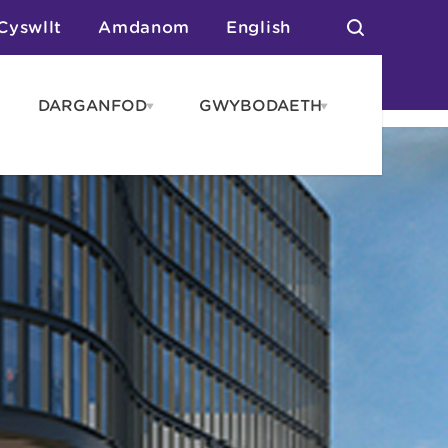
Cyswllt
Amdanom
English
DARGANFOD
GWYBODAETH
pen
Open
Open
AROS
DARGANFOD
GWYBODAET
enu
menu
menu
tai
n Arlwyo
anau a Gwersylla
or o Leoedd