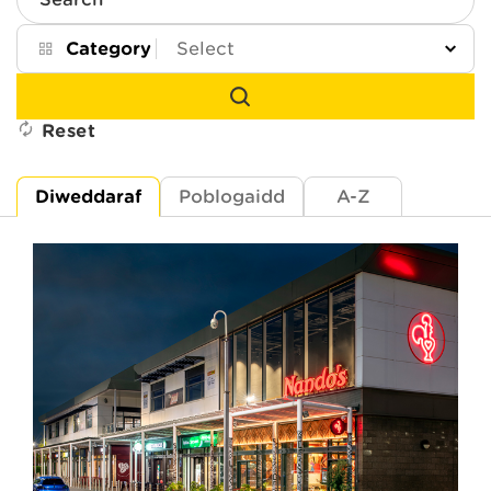
Search
Category
Reset
Diweddaraf
Poblogaidd
A-Z