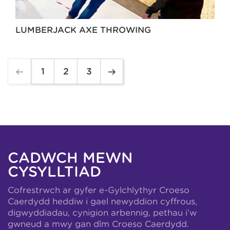
LUMBERJACK AXE THROWING
1
2
3
CADWCH MEWN
CYSYLLTIAD
Cofrestrwch ar gyfer e-Gylchlythyr Croeso
Caerdydd heddiw i gael newyddion cyffrous,
digwyddiadau, cynigion arbennig, pethau i’w
gwneud a mwy gan dîm Croeso Caerdydd.