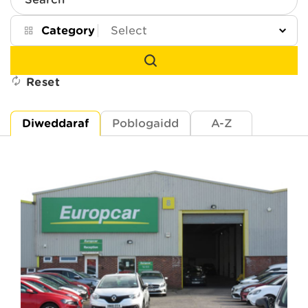
Search
Category
Reset
Diweddaraf
Poblogaidd
A-Z