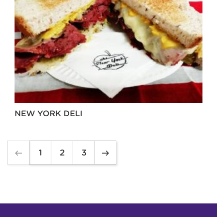
NEW YORK DELI
1
2
3