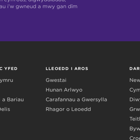
hau i’w gwneud a mwy gan dîm
C YFED
LLEOEDD I AROS
DA
Gymru
Gwestai
New
Hunan Arlwyo
Cym
 a Bariau
Carafannau a Gwersylla
Diwy
Delis
Rhagor o Leoedd
Grw
Teit
Byw
Cro