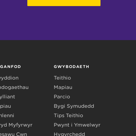
RGANFOD
GWYBODAETH
yddion
Teithio
dogaethau
Mapiau
lliant
Parcio
piau
Bygi Symudedd
hlenni
Tips Teithio
yd Myfyrwyr
Pwynt i Ymwelwyr
esawu Cŵn
Hygyrchedd