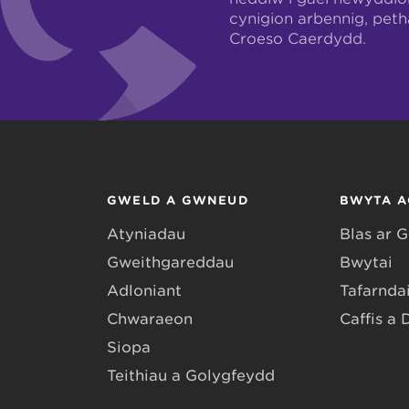
cynigion arbennig, pet
Croeso Caerdydd.
GWELD A GWNEUD
BWYTA A
Atyniadau
Blas ar 
Gweithgareddau
Bwytai
Adloniant
Tafarndai
Chwaraeon
Caffis a 
Siopa
Teithiau a Golygfeydd