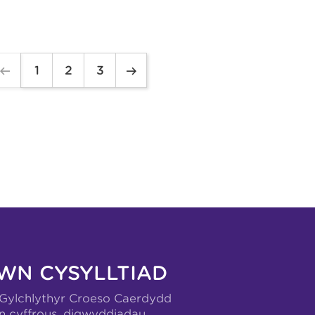
1
2
3
WN CYSYLLTIAD
-Gylchlythyr Croeso Caerdydd
n cyffrous, digwyddiadau,