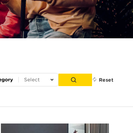
egory
Reset