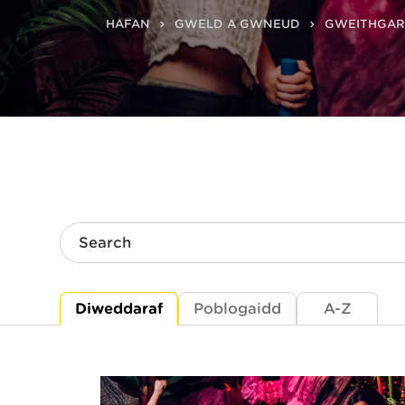
HAFAN
GWELD A GWNEUD
GWEITHGA
Search
Diweddaraf
Poblogaidd
A-Z