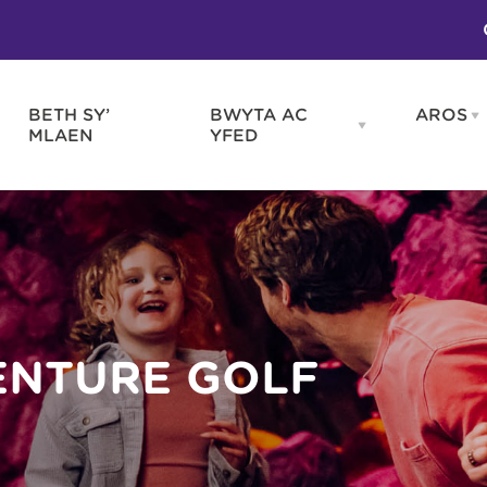
BETH SY’
BWYTA AC
AROS
O
en
Open
MLAEN
YFED
WELD
BWYTA
m
AC
WNEUD
YFED
Blas ar Gymru
Gwes
nu
menu
Bwytai
Huna
Tafarndai a Bariau
Caraf
Caffis a Delis
Rhag
ydd
ENTURE GOLF