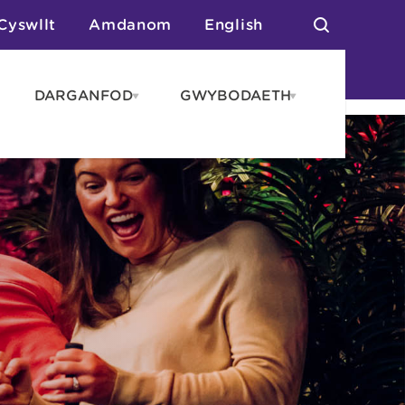
Cyswllt
Amdanom
English
DARGANFOD
GWYBODAETH
pen
Open
Open
AROS
DARGANFOD
GWYBODAET
enu
menu
menu
tai
n Arlwyo
anau a Gwersylla
or o Leoedd