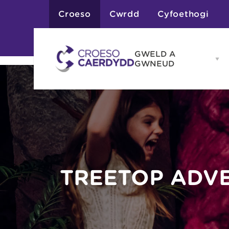
Croeso
Cwrdd
Cyfoethogi
GWELD A
Op
GWNEUD
G
A
G
Atyniadau
me
Gweithgareddau
Adloniant
Chwaraeon
Siopa
Teithiau a Golygfe
TREETOP ADV