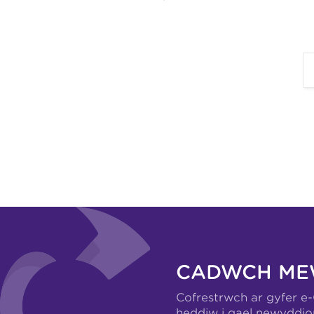
CADWCH ME
Cofrestrwch ar gyfer e
heddiw i gael newyddio