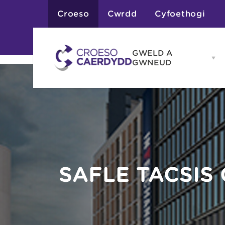
Croeso
Cwrdd
Cyfoethogi
GWELD A
Op
GWNEUD
G
A
G
Atyniadau
me
Gweithgareddau
Adloniant
Chwaraeon
Siopa
Teithiau a Golygfe
SAFLE TACSIS