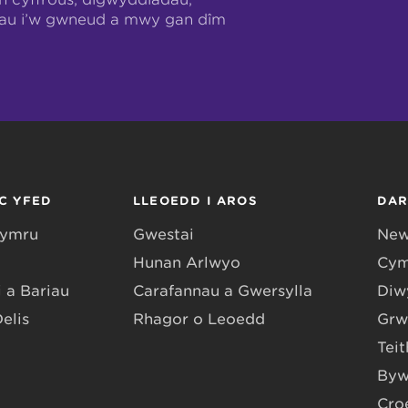
hau i’w gwneud a mwy gan dîm
C YFED
LLEOEDD I AROS
DA
Gymru
Gwestai
New
Hunan Arlwyo
Cym
 a Bariau
Carafannau a Gwersylla
Diwy
Delis
Rhagor o Leoedd
Grw
Teit
Byw
Cro