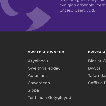
cynigion arbennig, pet
Croeso Caerdydd.
GWELD A GWNEUD
BWYTA A
Atyniadau
Blas ar 
Gweithgareddau
Bwytai
Adloniant
Tafarndai
Chwaraeon
Caffis a 
Siopa
Teithiau a Golygfeydd