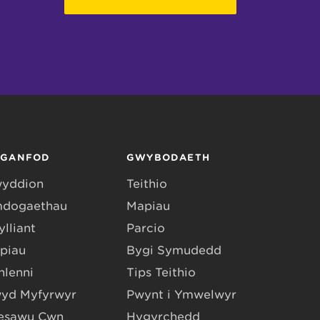
RGANFOD
GWYBODAETH
yddion
Teithio
dogaethau
Mapiau
lliant
Parcio
piau
Bygi Symudedd
hlenni
Tips Teithio
yd Myfyrwyr
Pwynt i Ymwelwyr
esawu Cŵn
Hygyrchedd