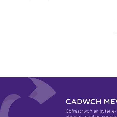
CADWCH ME
Cofrestrwch ar gyfer e
heddiw i gael newyddio