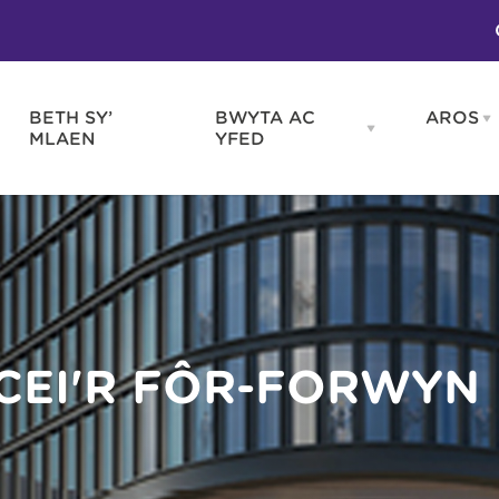
BETH SY’
BWYTA AC
AROS
O
en
Open
MLAEN
YFED
WELD
BWYTA
m
AC
WNEUD
YFED
Blas ar Gymru
Gwes
nu
menu
Bwytai
Huna
Tafarndai a Bariau
Caraf
Caffis a Delis
Rhag
ydd
 CEI'R FÔR-FORWYN