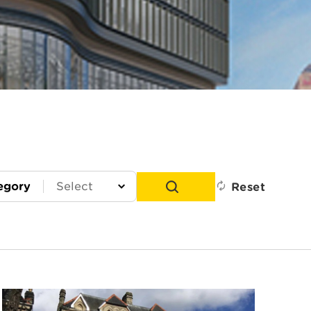
egory
Reset