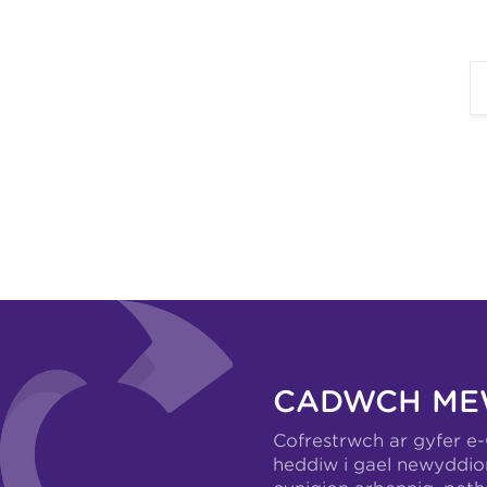
CADWCH ME
Cofrestrwch ar gyfer e
heddiw i gael newyddio