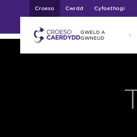
Croeso
Cwrdd
Cyfoethogi
GWELD A
Op
GWNEUD
G
A
G
Atyniadau
me
Gweithgareddau
Adloniant
Chwaraeon
Siopa
Teithiau a Golygfe