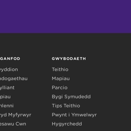
RGANFOD
GWYBODAETH
yddion
Teithio
dogaethau
Mapiau
lliant
Parcio
piau
Bygi Symudedd
hlenni
Tips Teithio
yd Myfyrwyr
Pwynt i Ymwelwyr
esawu Cŵn
Hygyrchedd