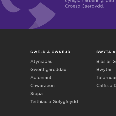
cynigion arbennig, pet
Croeso Caerdydd.
GWELD A GWNEUD
BWYTA A
Atyniadau
Blas ar 
Gweithgareddau
Bwytai
Adloniant
Tafarndai
Chwaraeon
Caffis a 
Siopa
Teithiau a Golygfeydd