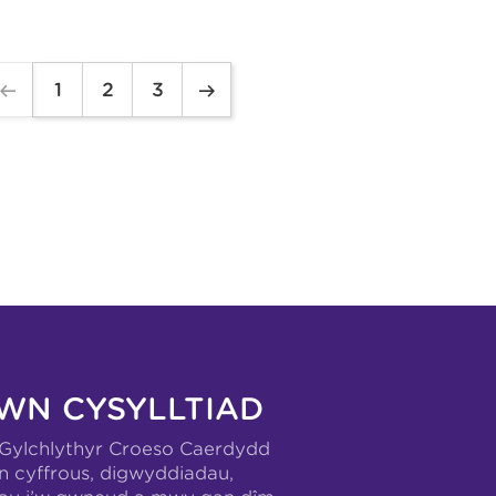
1
2
3
WN CYSYLLTIAD
-Gylchlythyr Croeso Caerdydd
n cyffrous, digwyddiadau,