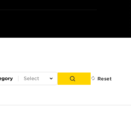
egory
Reset