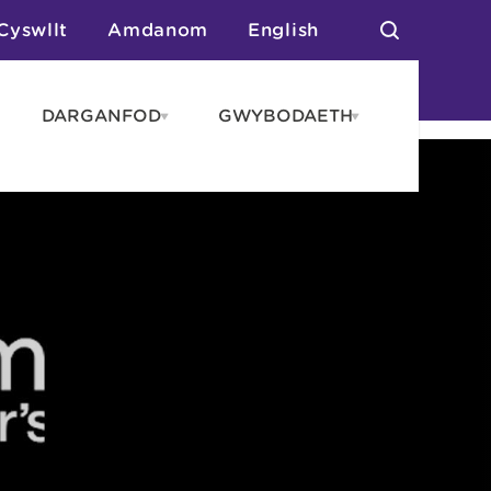
Cyswllt
Amdanom
English
DARGANFOD
GWYBODAETH
pen
Open
Open
AROS
DARGANFOD
GWYBODAET
enu
menu
menu
tai
n Arlwyo
anau a Gwersylla
or o Leoedd