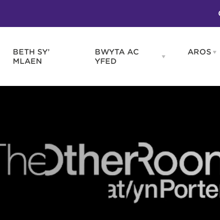
BETH SY’
BWYTA AC
AROS
O
en
Open
MLAEN
YFED
WELD
BWYTA
m
AC
WNEUD
YFED
Blas ar Gymru
Gwes
nu
menu
Bwytai
Huna
Tafarndai a Bariau
Caraf
Caffis a Delis
Rhag
ydd