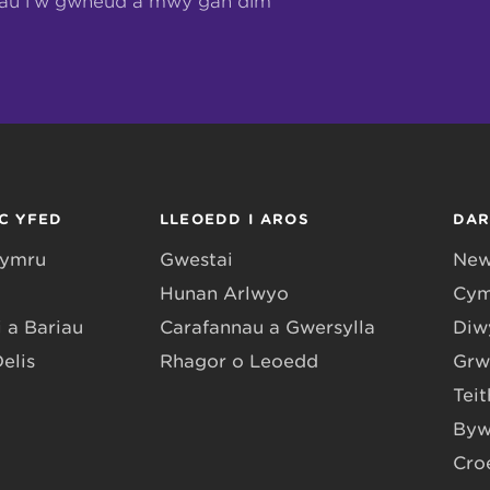
hau i’w gwneud a mwy gan dîm
C YFED
LLEOEDD I AROS
DA
Gymru
Gwestai
New
Hunan Arlwyo
Cym
 a Bariau
Carafannau a Gwersylla
Diwy
Delis
Rhagor o Leoedd
Grw
Teit
Byw
Cro