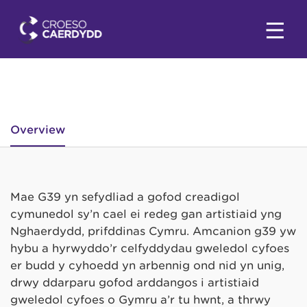
Overview
Mae G39 yn sefydliad a gofod creadigol
cymunedol sy’n cael ei redeg gan artistiaid yng
Nghaerdydd, prifddinas Cymru. Amcanion g39 yw
hybu a hyrwyddo’r celfyddydau gweledol cyfoes
er budd y cyhoedd yn arbennig ond nid yn unig,
drwy ddarparu gofod arddangos i artistiaid
gweledol cyfoes o Gymru a’r tu hwnt, a thrwy