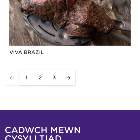
VIVA BRAZIL
1
2
3
CADWCH MEWN
CYSYLLTIAD