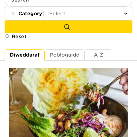
Search
Category
Reset
Diweddaraf
Poblogaidd
A-Z