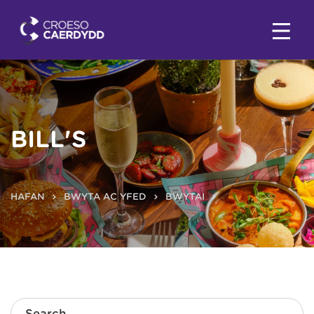
BILL'S
HAFAN
BWYTA AC YFED
BWYTAI