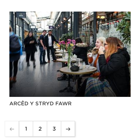
ARCÊD Y STRYD FAWR
1
2
3