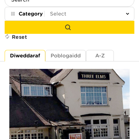
Search
Category
Reset
Diweddaraf
Poblogaidd
A-Z