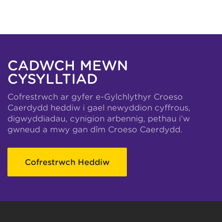
CADWCH MEWN
CYSYLLTIAD
Cofrestrwch ar gyfer e-Gylchlythyr Croeso
Caerdydd heddiw i gael newyddion cyffrous,
digwyddiadau, cynigion arbennig, pethau i’w
gwneud a mwy gan dîm Croeso Caerdydd.
Cofrestrwch Heddiw