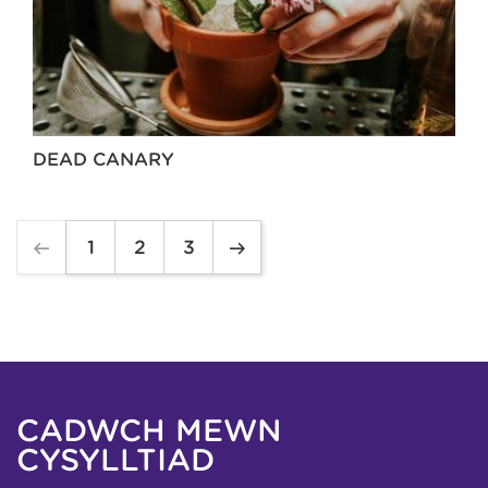
DEAD CANARY
1
2
3
CADWCH MEWN
CYSYLLTIAD