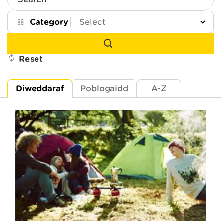
Search
Category
Reset
Diweddaraf
Poblogaidd
A-Z