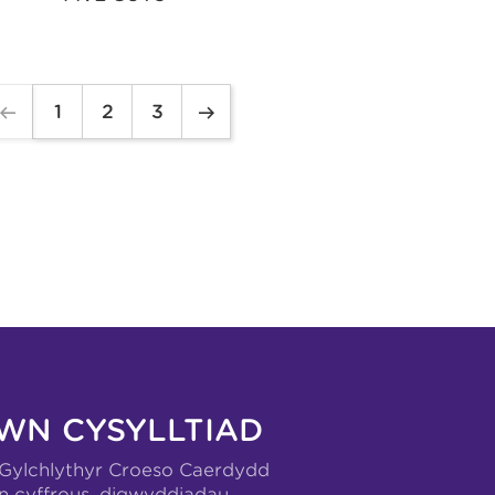
1
2
3
WN CYSYLLTIAD
-Gylchlythyr Croeso Caerdydd
n cyffrous, digwyddiadau,