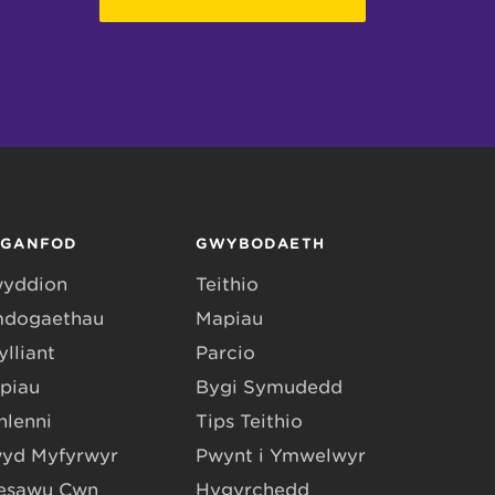
RGANFOD
GWYBODAETH
yddion
Teithio
dogaethau
Mapiau
lliant
Parcio
piau
Bygi Symudedd
hlenni
Tips Teithio
yd Myfyrwyr
Pwynt i Ymwelwyr
esawu Cŵn
Hygyrchedd