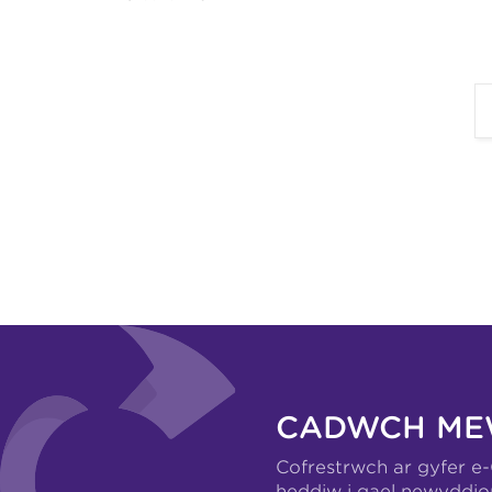
CADWCH ME
Cofrestrwch ar gyfer e
heddiw i gael newyddio