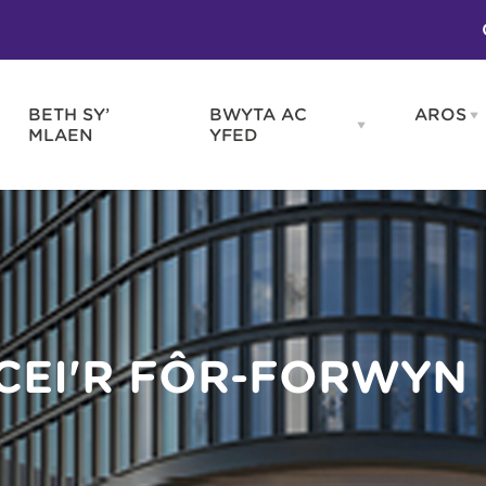
BETH SY’
BWYTA AC
AROS
O
en
Open
MLAEN
YFED
WELD
BWYTA
m
AC
WNEUD
YFED
Blas ar Gymru
Gwes
nu
menu
Bwytai
Huna
Tafarndai a Bariau
Caraf
Caffis a Delis
Rhag
ydd
 CEI'R FÔR-FORWYN