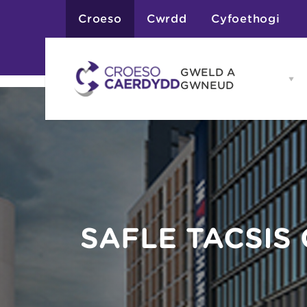
Croeso
Cwrdd
Cyfoethogi
GWELD A
Op
GWNEUD
G
A
G
Atyniadau
me
Gweithgareddau
Adloniant
Chwaraeon
Siopa
Teithiau a Golygfe
SAFLE TACSIS