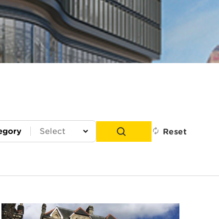
egory
Reset