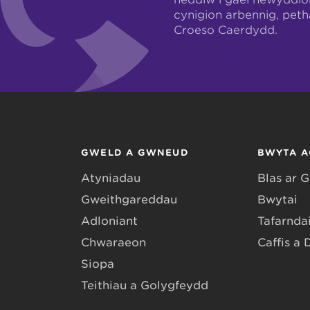
cynigion arbennig, pet
Croeso Caerdydd.
GWELD A GWNEUD
BWYTA A
Atyniadau
Blas ar 
Gweithgareddau
Bwytai
Adloniant
Tafarndai
Chwaraeon
Caffis a 
Siopa
Teithiau a Golygfeydd