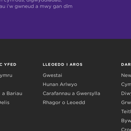
hau i’w gwneud a mwy gan dîm
C YFED
LLEOEDD I AROS
DA
Gymru
Gwestai
New
Hunan Arlwyo
Cym
 a Bariau
Carafannau a Gwersylla
Diwy
Delis
Rhagor o Leoedd
Grw
Teit
Byw
Cro