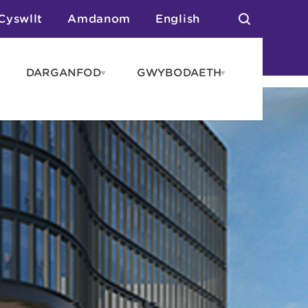
Cyswllt
Amdanom
English
DARGANFOD
GWYBODAETH
pen
Open
Open
AROS
DARGANFOD
GWYBODAET
enu
menu
menu
tai
n Arlwyo
anau a Gwersylla
or o Leoedd