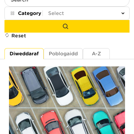
Search
Category
Reset
Diweddaraf
Poblogaidd
A-Z