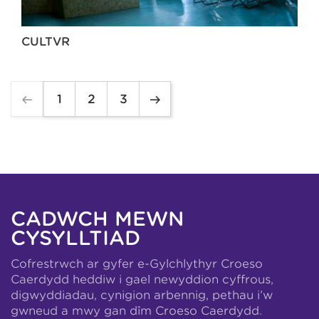
CULTVR
1
2
3
CADWCH MEWN
CYSYLLTIAD
Cofrestrwch ar gyfer e-Gylchlythyr Croeso
Caerdydd heddiw i gael newyddion cyffrous,
digwyddiadau, cynigion arbennig, pethau i’w
gwneud a mwy gan dîm Croeso Caerdydd.