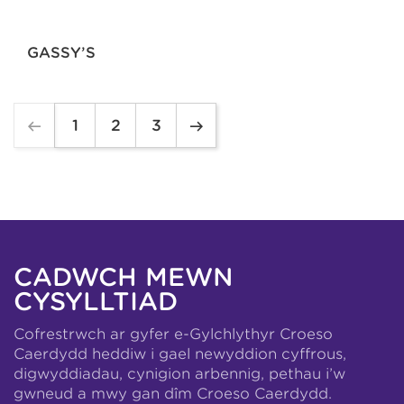
GASSY’S
1
2
3
CADWCH MEWN
CYSYLLTIAD
Cofrestrwch ar gyfer e-Gylchlythyr Croeso
Caerdydd heddiw i gael newyddion cyffrous,
digwyddiadau, cynigion arbennig, pethau i’w
gwneud a mwy gan dîm Croeso Caerdydd.