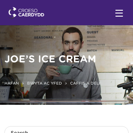
JOE’S ICE CREAM
HAFAN
BWYTA AC YFED
CAFFIS A DELIS