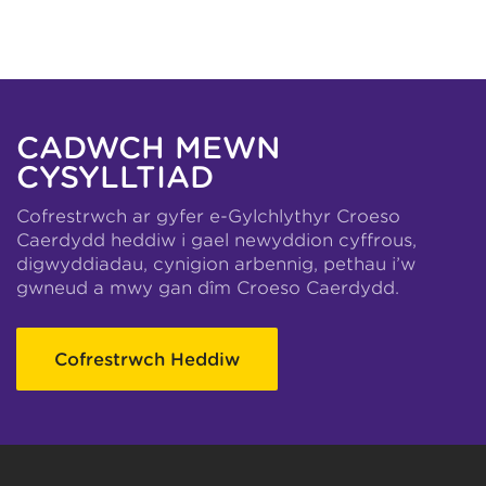
CADWCH MEWN
CYSYLLTIAD
Cofrestrwch ar gyfer e-Gylchlythyr Croeso
Caerdydd heddiw i gael newyddion cyffrous,
digwyddiadau, cynigion arbennig, pethau i’w
gwneud a mwy gan dîm Croeso Caerdydd.
Cofrestrwch Heddiw