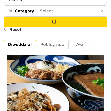
Search
Category
Reset
Diweddaraf
Poblogaidd
A-Z