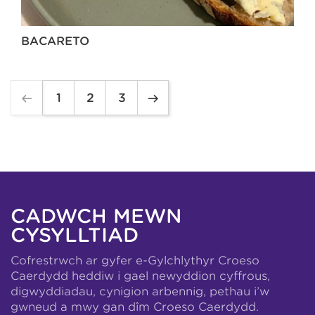
BACARETO
1
2
3
CADWCH MEWN
CYSYLLTIAD
Cofrestrwch ar gyfer e-Gylchlythyr Croeso
Caerdydd heddiw i gael newyddion cyffrous,
digwyddiadau, cynigion arbennig, pethau i’w
gwneud a mwy gan dîm Croeso Caerdydd.