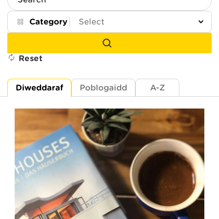
Search
Category
Reset
Diweddaraf
Poblogaidd
A-Z