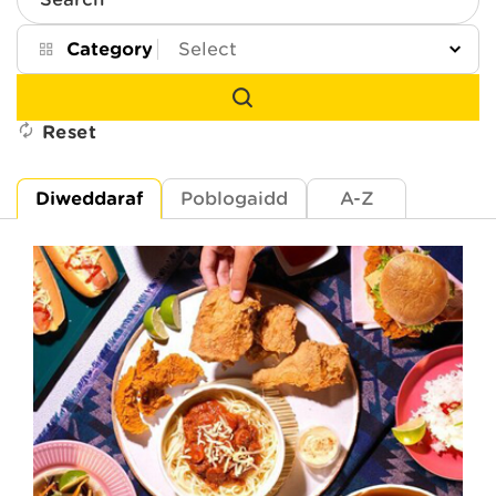
Search
Category
Reset
Diweddaraf
Poblogaidd
A-Z