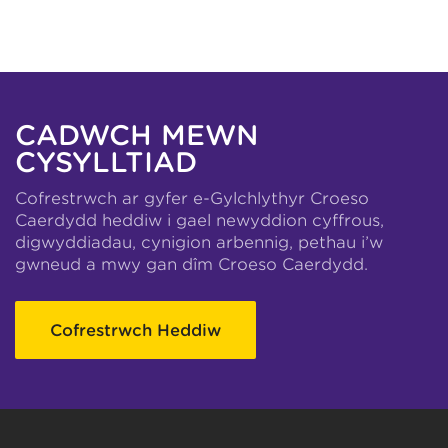
CADWCH MEWN
CYSYLLTIAD
Cofrestrwch ar gyfer e-Gylchlythyr Croeso
Caerdydd heddiw i gael newyddion cyffrous,
digwyddiadau, cynigion arbennig, pethau i’w
gwneud a mwy gan dîm Croeso Caerdydd.
Cofrestrwch Heddiw