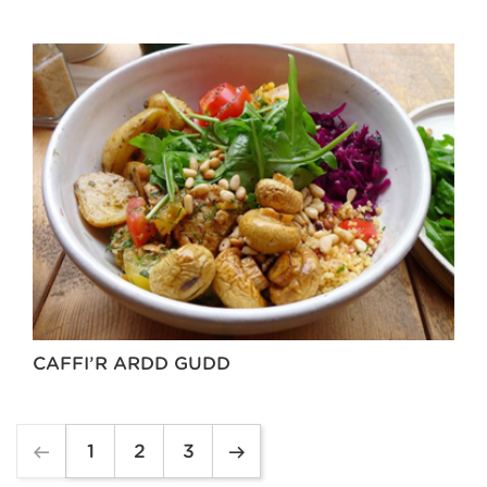
CAFFI’R ARDD GUDD
1
2
3