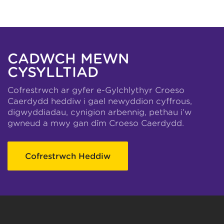
CADWCH MEWN
CYSYLLTIAD
Cofrestrwch ar gyfer e-Gylchlythyr Croeso
Caerdydd heddiw i gael newyddion cyffrous,
digwyddiadau, cynigion arbennig, pethau i’w
gwneud a mwy gan dîm Croeso Caerdydd.
Cofrestrwch Heddiw