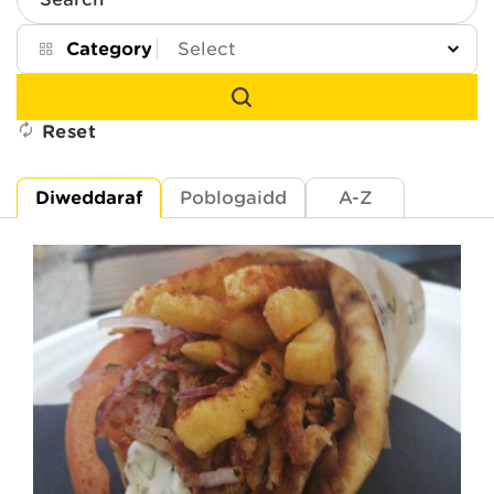
Search
Category
Reset
Diweddaraf
Poblogaidd
A-Z