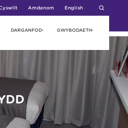
Cyswllt
Amdanom
English
DARGANFOD
GWYBODAETH
pen
Open
Open
AROS
DARGANFOD
GWYBODAET
enu
menu
menu
tai
n Arlwyo
anau a Gwersylla
or o Leoedd
DYDD