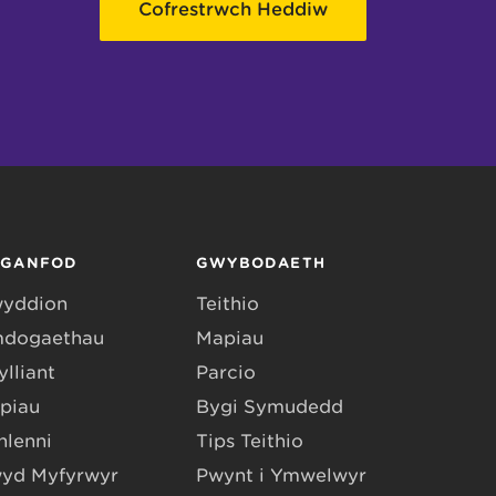
Cofrestrwch Heddiw
RGANFOD
GWYBODAETH
yddion
Teithio
dogaethau
Mapiau
lliant
Parcio
piau
Bygi Symudedd
hlenni
Tips Teithio
yd Myfyrwyr
Pwynt i Ymwelwyr