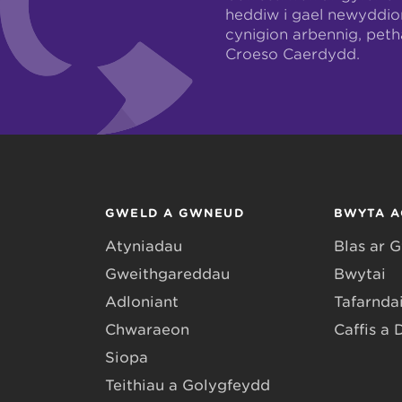
heddiw i gael newyddio
cynigion arbennig, pet
Croeso Caerdydd.
GWELD A GWNEUD
BWYTA A
Atyniadau
Blas ar 
Gweithgareddau
Bwytai
Adloniant
Tafarndai
Chwaraeon
Caffis a 
Siopa
Teithiau a Golygfeydd