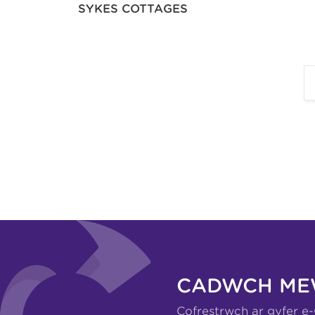
SYKES COTTAGES
CADWCH ME
Cofrestrwch ar gyfer e