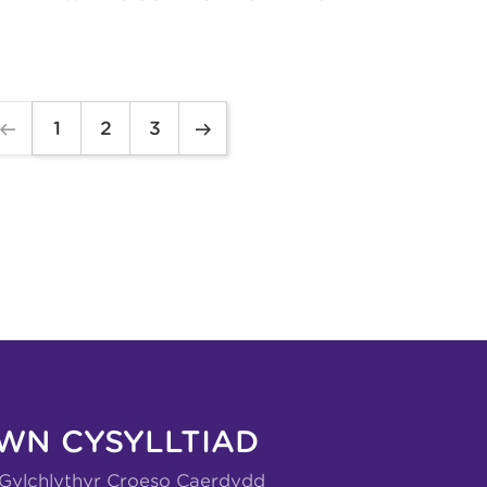
1
2
3
WN CYSYLLTIAD
-Gylchlythyr Croeso Caerdydd