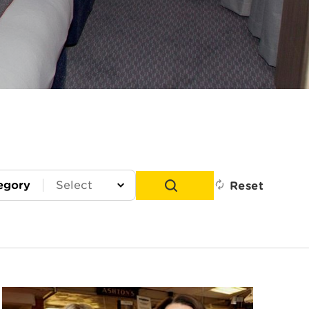
egory
Reset