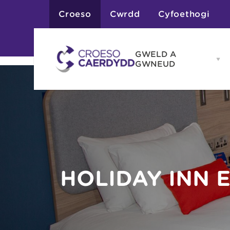
Croeso
Cwrdd
Cyfoethogi
GWELD A
Op
GWNEUD
G
A
G
Atyniadau
me
Gweithgareddau
Adloniant
Chwaraeon
Siopa
Teithiau a Golygfe
HOLIDAY INN 