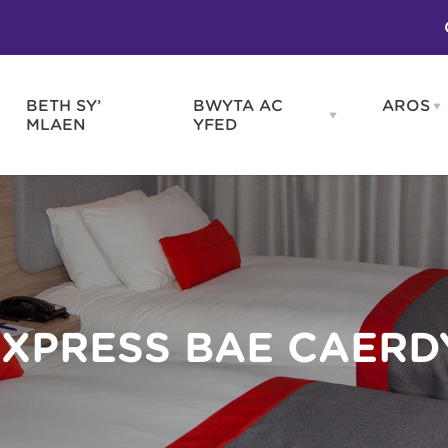
BETH SY’
BWYTA AC
AROS
O
en
Open
MLAEN
YFED
WELD
BWYTA
m
AC
WNEUD
YFED
Blas ar Gymru
Gwes
nu
menu
Bwytai
Huna
Tafarndai a Bariau
Caraf
Caffis a Delis
Rhag
ydd
EXPRESS BAE CAER