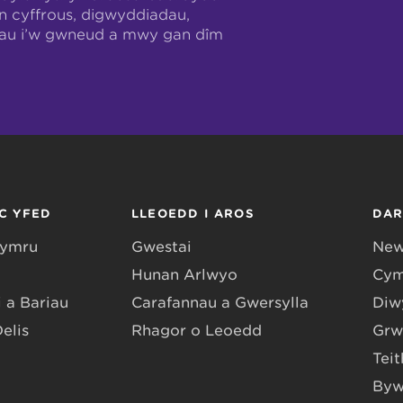
n cyffrous, digwyddiadau,
hau i’w gwneud a mwy gan dîm
C YFED
LLEOEDD I AROS
DA
Gymru
Gwestai
New
Hunan Arlwyo
Cym
 a Bariau
Carafannau a Gwersylla
Diwy
Delis
Rhagor o Leoedd
Grw
Teit
Byw