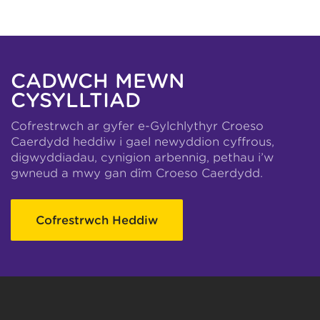
CADWCH MEWN
CYSYLLTIAD
Cofrestrwch ar gyfer e-Gylchlythyr Croeso
Caerdydd heddiw i gael newyddion cyffrous,
digwyddiadau, cynigion arbennig, pethau i’w
gwneud a mwy gan dîm Croeso Caerdydd.
Cofrestrwch Heddiw