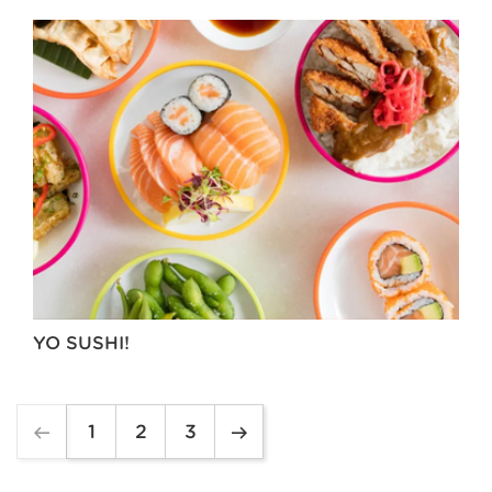
YO SUSHI!
1
2
3