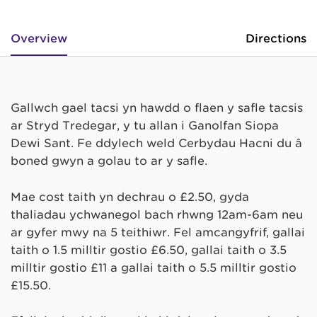
Overview
Directions
Gallwch gael tacsi yn hawdd o flaen y safle tacsis
ar Stryd Tredegar, y tu allan i Ganolfan Siopa
Dewi Sant. Fe ddylech weld Cerbydau Hacni du â
boned gwyn a golau to ar y safle.
Mae cost taith yn dechrau o £2.50, gyda
thaliadau ychwanegol bach rhwng 12am-6am neu
ar gyfer mwy na 5 teithiwr. Fel amcangyfrif, gallai
taith o 1.5 milltir gostio £6.50, gallai taith o 3.5
milltir gostio £11 a gallai taith o 5.5 milltir gostio
£15.50.