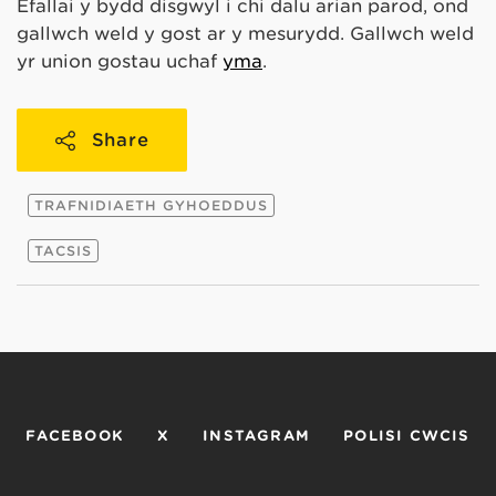
Efallai y bydd disgwyl i chi dalu arian parod, ond
gallwch weld y gost ar y mesurydd. Gallwch weld
yr union gostau uchaf
yma
.
Share
TRAFNIDIAETH GYHOEDDUS
TACSIS
FACEBOOK
X
INSTAGRAM
POLISI CWCIS