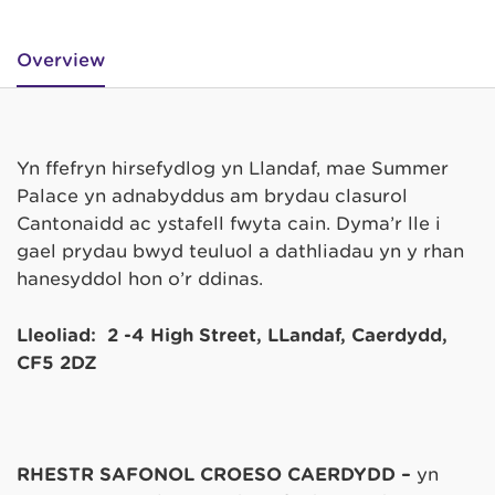
Overview
Yn ffefryn hirsefydlog yn Llandaf, mae Summer
Palace yn adnabyddus am brydau clasurol
Cantonaidd ac ystafell fwyta cain. Dyma’r lle i
gael prydau bwyd teuluol a dathliadau yn y rhan
hanesyddol hon o’r ddinas.
Lleoliad:
2 -4 High Street,
LLandaf,
Caerdydd,
CF5 2DZ
RHESTR SAFONOL CROESO CAERDYDD –
yn