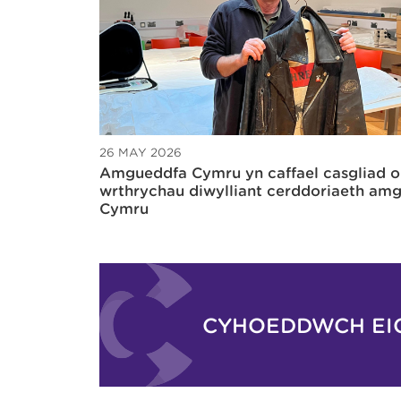
26 MAY 2026
Amgueddfa Cymru yn caffael casgliad o
wrthrychau diwylliant cerddoriaeth am
Cymru
CYHOEDDWCH EI