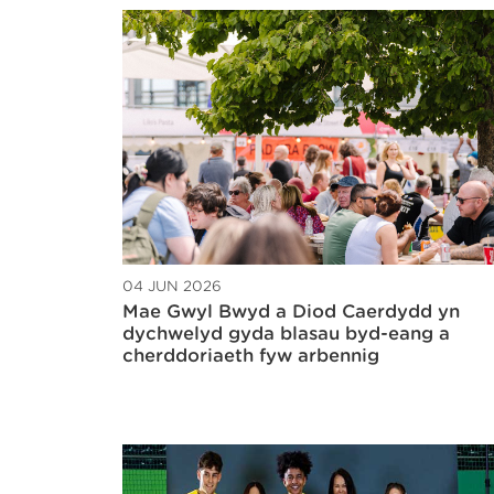
04 JUN 2026
Mae Gŵyl Bwyd a Diod Caerdydd yn
dychwelyd gyda blasau byd-eang a
cherddoriaeth fyw arbennig