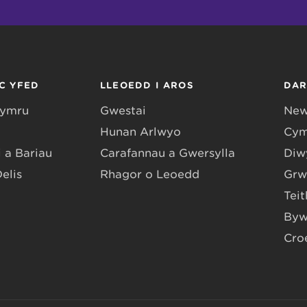
C YFED
LLEOEDD I AROS
DA
Gymru
Gwestai
New
Hunan Arlwyo
Cym
 a Bariau
Carafannau a Gwersylla
Diwy
Delis
Rhagor o Leoedd
Grw
Teit
Byw
Cro