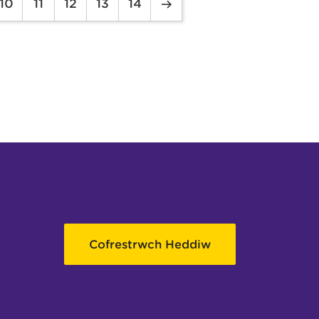
10
11
12
13
14
Cofrestrwch Heddiw