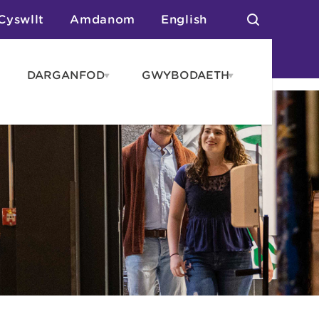
Cyswllt
Amdanom
English
DARGANFOD
GWYBODAETH
pen
Open
Open
AROS
DARGANFOD
GWYBODAET
enu
menu
menu
tai
n Arlwyo
anau a Gwersylla
or o Leoedd