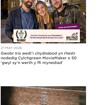
27 MAY 2026
Gwobr Iris wedi’i chydnabod yn rhestr
nodedig Cylchgrawn MovieMaker o 50
‘gŵyl sy’n werth y ffi mynediad’