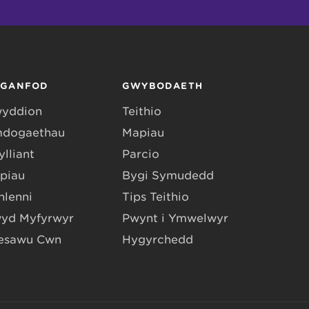
RGANFOD
GWYBODAETH
yddion
Teithio
dogaethau
Mapiau
lliant
Parcio
piau
Bygi Symudedd
hlenni
Tips Teithio
yd Myfyrwyr
Pwynt i Ymwelwyr
esawu Cŵn
Hygyrchedd