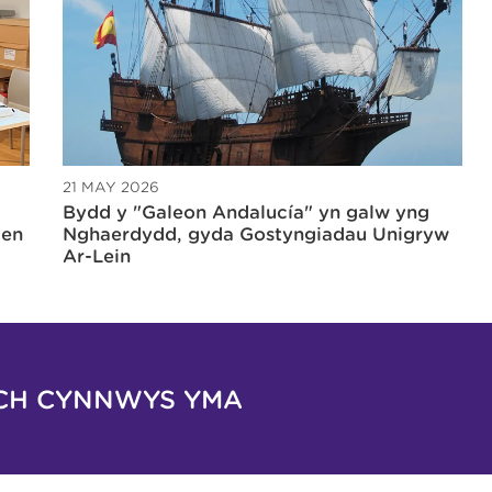
21 MAY 2026
Bydd y "Galeon Andalucía" yn galw yng
gen
Nghaerdydd, gyda Gostyngiadau Unigryw
Ar-Lein
CH CYNNWYS YMA