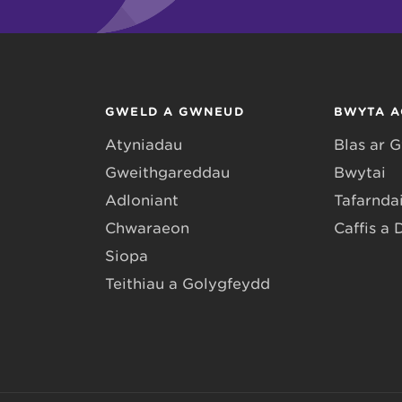
GWELD A GWNEUD
BWYTA A
Atyniadau
Blas ar 
Gweithgareddau
Bwytai
Adloniant
Tafarndai
Chwaraeon
Caffis a 
Siopa
Teithiau a Golygfeydd