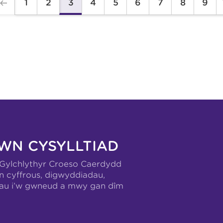
1
2
4
5
6
7
8
9
3
WN CYSYLLTIAD
-Gylchlythyr Croeso Caerdydd
n cyffrous, digwyddiadau,
hau i’w gwneud a mwy gan dîm