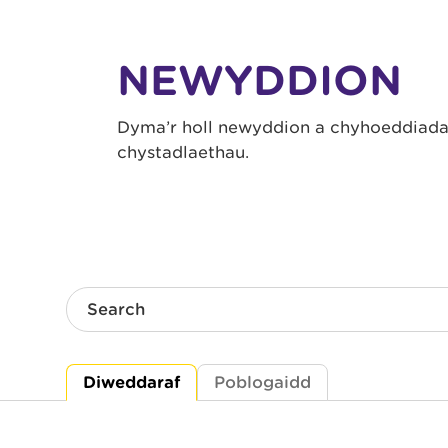
NEWYDDION
Dyma’r holl newyddion a chyhoeddiadau
chystadlaethau.
Search
Diweddaraf
Poblogaidd