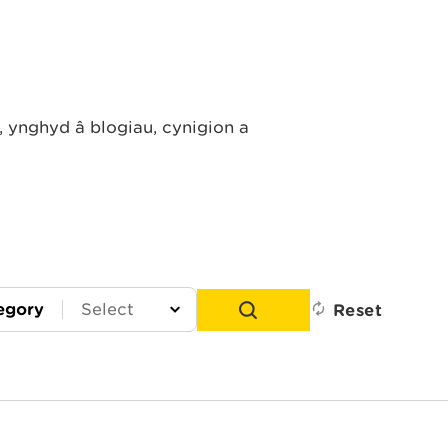
ynghyd â blogiau, cynigion a
egory
Reset