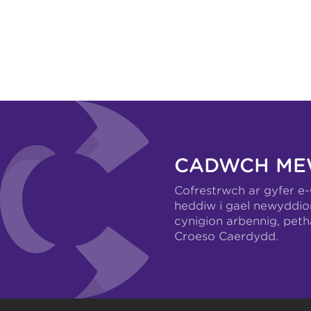
CADWCH ME
Cofrestrwch ar gyfer e
heddiw i gael newyddio
cynigion arbennig, pet
Croeso Caerdydd.