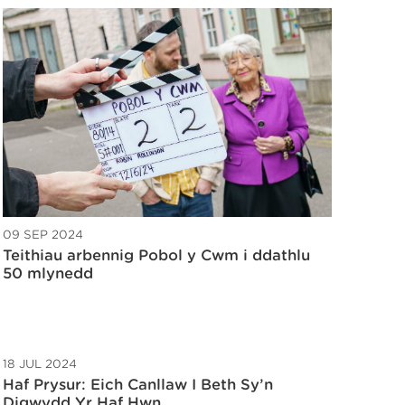
09 SEP 2024
Teithiau arbennig Pobol y Cwm i ddathlu
50 mlynedd
18 JUL 2024
Haf Prysur: Eich Canllaw I Beth Sy’n
Digwydd Yr Haf Hwn