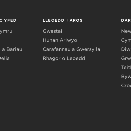
C YFED
LLEOEDD I AROS
DA
Gymru
Gwestai
New
Hunan Arlwyo
Cym
 a Bariau
Carafannau a Gwersylla
Diwy
Delis
Rhagor o Leoedd
Grw
Teit
Byw
Cro