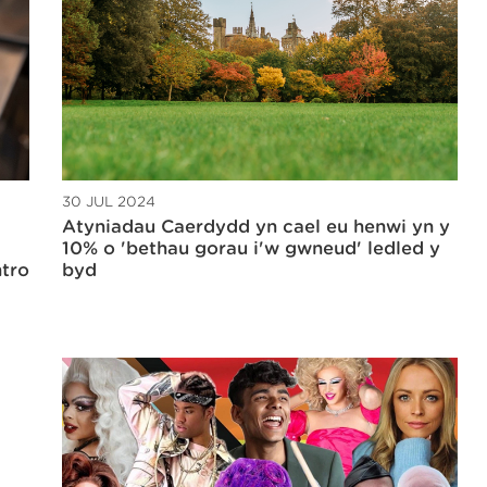
30 JUL 2024
Atyniadau Caerdydd yn cael eu henwi yn y
10% o 'bethau gorau i'w gwneud' ledled y
ntro
byd