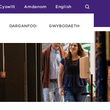
Cyswllt
Amdanom
English
DARGANFOD
GWYBODAETH
pen
Open
Open
AROS
DARGANFOD
GWYBODAET
enu
menu
menu
tai
n Arlwyo
anau a Gwersylla
or o Leoedd