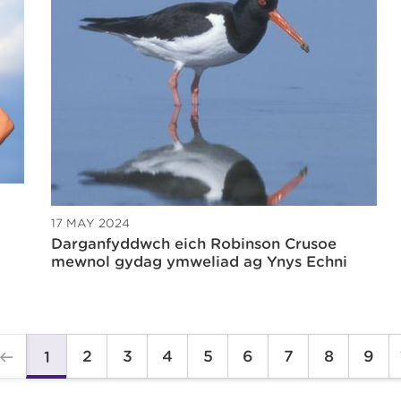
17 MAY 2024
Darganfyddwch eich Robinson Crusoe
mewnol gydag ymweliad ag Ynys Echni
2
3
4
5
6
7
8
9
1