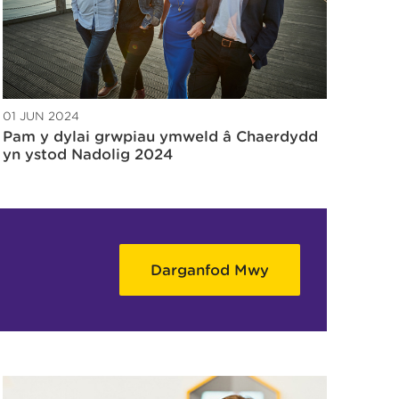
01 JUN 2024
Pam y dylai grwpiau ymweld â Chaerdydd
yn ystod Nadolig 2024
Darganfod Mwy