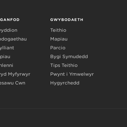
RGANFOD
GWYBODAETH
yddion
Teithio
dogaethau
Mapiau
lliant
Parcio
piau
Bygi Symudedd
hlenni
Tips Teithio
yd Myfyrwyr
Pwynt i Ymwelwyr
esawu Cŵn
Hygyrchedd