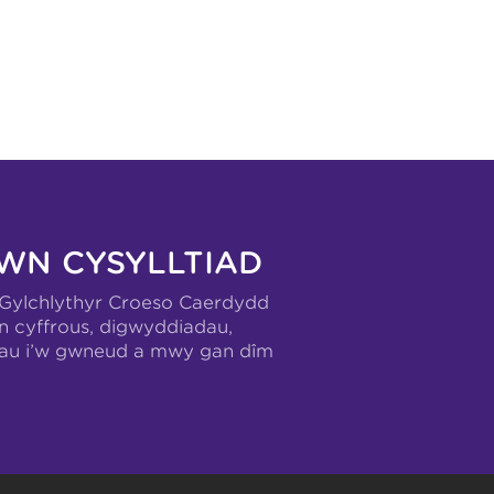
WN CYSYLLTIAD
-Gylchlythyr Croeso Caerdydd
n cyffrous, digwyddiadau,
hau i’w gwneud a mwy gan dîm