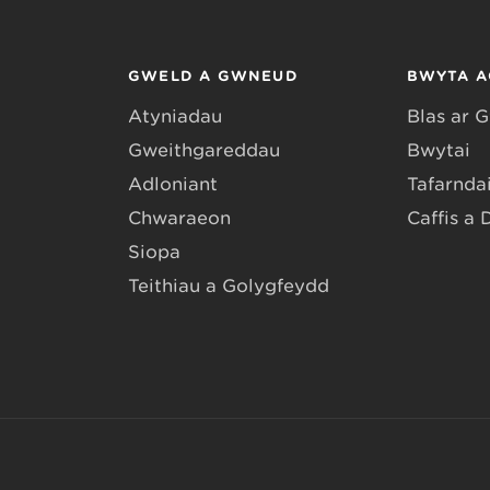
GWELD A GWNEUD
BWYTA A
Atyniadau
Blas ar 
Gweithgareddau
Bwytai
Adloniant
Tafarndai
Chwaraeon
Caffis a 
Siopa
Teithiau a Golygfeydd