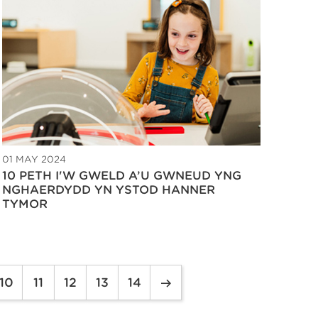
01 MAY 2024
10 PETH I'W GWELD A’U GWNEUD YNG
NGHAERDYDD YN YSTOD HANNER
TYMOR
10
11
12
13
14