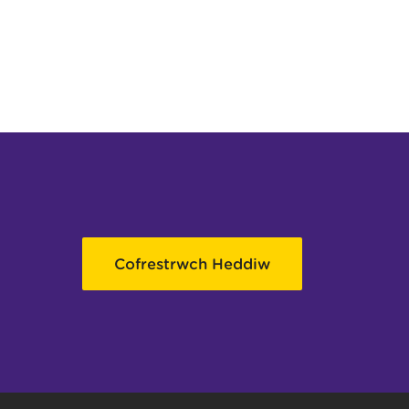
Cofrestrwch Heddiw