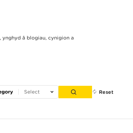
ynghyd â blogiau, cynigion a
egory
Reset