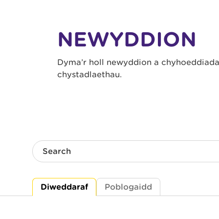
NEWYDDION
Dyma’r holl newyddion a chyhoeddiadau
chystadlaethau.
Search
Diweddaraf
Poblogaidd