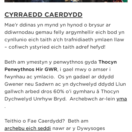
CYRRAEDD CAERDYDD
Mae’r ddinas yn mynd yn hynod o brysur ar
ddiwrnodau gemau felly argymhellir eich bod yn
cynllunio eich taith a’ch trafnidiaeth ymlaen llaw
– cofiwch ystyried eich taith adref hefyd!
Beth am ymestyn y penwythnos gyda
Thocyn
Penwythnos Hir GWR
, i gael mwy o amser i
fwynhau ac ymlacio. Os yn gadael ar ddydd
Gwener neu Sadwrn ac yn dychwelyd ddydd Llun
gallwch arbed dros 60% o’i gymharu â Thocyn
Dychwelyd Unrhyw Bryd. Archebwch ar-lein
yma
.
Teithio o Fae Caerdydd? Beth am
archebu eich seddi
nawr ar y Dywysoges