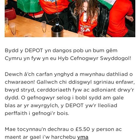
Bydd y DEPOT yn dangos pob un bum gêm
Cymru yn fyw yn eu Hyb Cefnogwyr Swyddogol!
Dewch â’ch carfan ynghyd a mwynhau dathliad o
chwaraeon! Gallwch chi ddisgwyl sgriniau enfawr,
bwyd stryd, cerddoriaeth fyw ac adloniant drwy’r
dydd. O gefnogwyr selog i bobl sydd am gale
blas ar yr awyrgylch, y DEPOT yw’r lleoliad
perffaith i gefnogi’r bois.
Mae tocynnau’n dechrau o £5.50 y person ac
maent ar gael i’w harchebu
yma