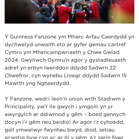
Y Guinness Fanzone ym Mharc Arfau Caerdydd yn
dychwelyd unwaith eto ar gyfer gemau cartref
Cymru ym Mhencampwriaeth y Chwe Gwlad
2024. Gwyliwch Gymru’n agor y gystadleuaeth
adref yn erbyn Iwerddon ddydd Sadwrn 22
Chwefror, cyn wynebu Lloegr ddydd Sadwrn 15
Mawrth yng Nghaerdydd.
Y Fanzone, wedi’i leoli’n union wrth Stadiwm y
Principality, yw’r lle gwych i ymgolli yn yr
awyrgylch ar ddiwrnod y gêm – boed gennych
docyn i’r gêm neu beidio! Ar agor i’r cyhoedd,
gall ymwelwyr fwynhau bwyd, diod, setiau
acwstig byw cyn ac ar ôl y gêm, a’r sgrîn fawr