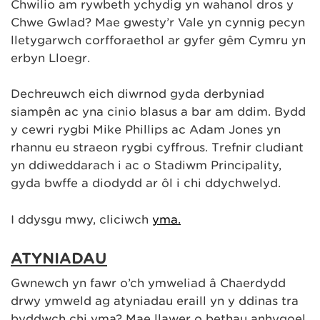
Chwilio am rywbeth ychydig yn wahanol dros y
Chwe Gwlad? Mae gwesty’r Vale yn cynnig pecyn
lletygarwch corfforaethol ar gyfer gêm Cymru yn
erbyn Lloegr.
Dechreuwch eich diwrnod gyda derbyniad
siampên ac yna cinio blasus a bar am ddim. Bydd
y cewri rygbi Mike Phillips ac Adam Jones yn
rhannu eu straeon rygbi cyffrous. Trefnir cludiant
yn ddiweddarach i ac o Stadiwm Principality,
gyda bwffe a diodydd ar ôl i chi ddychwelyd.
I ddysgu mwy, cliciwch
yma.
ATYNIADAU
Gwnewch yn fawr o’ch ymweliad â Chaerdydd
drwy ymweld ag atyniadau eraill yn y ddinas tra
byddwch chi yma? Mae llawer o bethau anhygoel