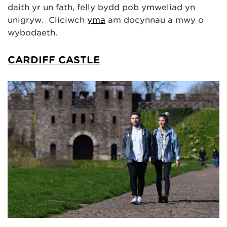
daith yr un fath, felly bydd pob ymweliad yn
unigryw. Cliciwch
yma
am docynnau a mwy o
wybodaeth.
CARDIFF CASTLE