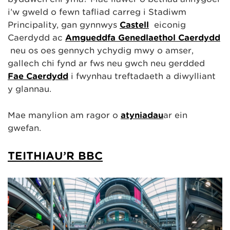
i’w gweld o fewn tafliad carreg i Stadiwm
Principality, gan gynnwys
Castell
eiconig
Caerdydd ac
Amgueddfa Genedlaethol Caerdydd
neu os oes gennych ychydig mwy o amser,
gallech chi fynd ar fws neu gwch neu gerdded
Fae Caerdydd
i fwynhau treftadaeth a diwylliant
y glannau.
Mae manylion am ragor o
atyniadau
ar ein
gwefan.
TEITHIAU’R BBC