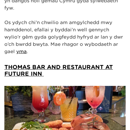
yn dangos holl gemau Cymru gyda sylwebaeth
fyw.
Os ydych chi’n chwilio am amgylchedd mwy
hamddenol, efallai y byddai’n well gennych
wylio’r gêm gyda golygfeydd hyfryd ar lan y dŵr
o’ch bwrdd bwyta. Mae rhagor o wybodaeth ar
gael
yma
.
THOMAS BAR AND RESTAURANT AT
FUTURE INN