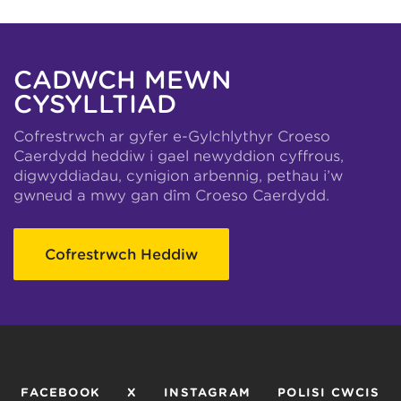
CADWCH MEWN
CYSYLLTIAD
Cofrestrwch ar gyfer e-Gylchlythyr Croeso
Caerdydd heddiw i gael newyddion cyffrous,
digwyddiadau, cynigion arbennig, pethau i’w
gwneud a mwy gan dîm Croeso Caerdydd.
Cofrestrwch Heddiw
FACEBOOK
X
INSTAGRAM
POLISI CWCIS