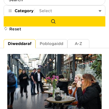
Search
Category
Reset
Diweddaraf
Poblogaidd
A-Z