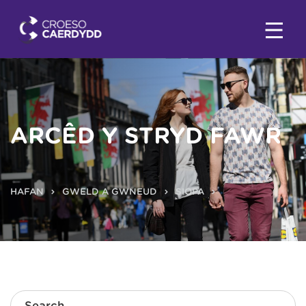
ARCÊD Y STRYD FAWR
HAFAN
GWELD A GWNEUD
SIOPA