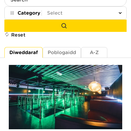
Search
Category
Reset
Diweddaraf
Poblogaidd
A-Z