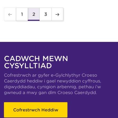
1
3
2
CADWCH MEWN
CYSYLLTIAD
Cofrestrwch ar gyfer e-Gylchlythyr Croeso
Caerdydd heddiw i gael newyddion cyffrous,
digwyddiadau, cynigion arbennig, pethau i’w
gwneud a mwy gan dîm Croeso Caerdydd.
Cofrestrwch Heddiw