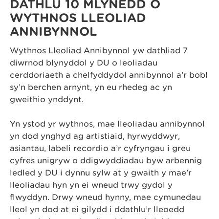
DATHLU 10 MLYNEDD O
WYTHNOS LLEOLIAD
ANNIBYNNOL
Wythnos Lleoliad Annibynnol yw dathliad 7
diwrnod blynyddol y DU o leoliadau
cerddoriaeth a chelfyddydol annibynnol a’r bobl
sy’n berchen arnynt, yn eu rhedeg ac yn
gweithio ynddynt.
Yn ystod yr wythnos, mae lleoliadau annibynnol
yn dod ynghyd ag artistiaid, hyrwyddwyr,
asiantau, labeli recordio a’r cyfryngau i greu
cyfres unigryw o ddigwyddiadau byw arbennig
ledled y DU i dynnu sylw at y gwaith y mae’r
lleoliadau hyn yn ei wneud trwy gydol y
flwyddyn. Drwy wneud hynny, mae cymunedau
lleol yn dod at ei gilydd i ddathlu’r lleoedd