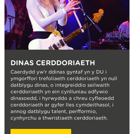
DINAS CERDDORIAETH
Caerdydd yw’r ddinas gyntaf yn y DU i
ymgorffori trefoliaeth cerddoriaeth yn null
datblygu dinas, o integreiddio seilwaith
cerddoriaeth yn ein cynlluniau adfywio
dinasoedd, i hyrwyddo a chreu cyfleoedd
cerddoriaeth ar gyfer lles cymdeithasol, i
annog datblygu talent, perfformio,
cynhyrchu a thwristiaeth cerddoriaeth.