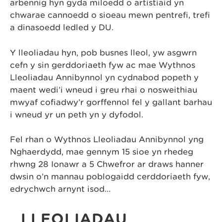
arbennig hyn gyda miloedd o artistiaid yn
chwarae cannoedd o sioeau mewn pentrefi, trefi
a dinasoedd ledled y DU.
Y lleoliadau hyn, pob busnes lleol, yw asgwrn
cefn y sin gerddoriaeth fyw ac mae Wythnos
Lleoliadau Annibynnol yn cydnabod popeth y
maent wedi’i wneud i greu rhai o nosweithiau
mwyaf cofiadwy’r gorffennol fel y gallant barhau
i wneud yr un peth yn y dyfodol.
Fel rhan o Wythnos Lleoliadau Annibynnol yng
Nghaerdydd, mae gennym 15 sioe yn rhedeg
rhwng 28 Ionawr a 5 Chwefror ar draws hanner
dwsin o’n mannau poblogaidd cerddoriaeth fyw,
edrychwch arnynt isod…
LLEOLIADAU