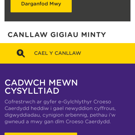
Darganfod Mwy
CANLLAW GIGIAU MINTY
CAEL Y CANLLAW
CADWCH MEWN
CYSYLLTIAD
Cofrestrwch ar gyfer e-Gylchlythyr Croeso
Caerdydd heddiw i gael newyddion cyffrous,
digwyddiadau, cynigion arbennig, pethau i’w
gwneud a mwy gan dîm Croeso Caerdydd.