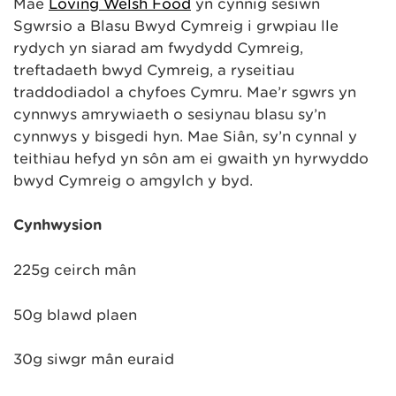
Mae
Loving Welsh Food
yn cynnig sesiwn
Sgwrsio a Blasu Bwyd Cymreig i grwpiau lle
rydych yn siarad am fwydydd Cymreig,
treftadaeth bwyd Cymreig, a ryseitiau
traddodiadol a chyfoes Cymru. Mae’r sgwrs yn
cynnwys amrywiaeth o sesiynau blasu sy’n
cynnwys y bisgedi hyn. Mae Siân, sy’n cynnal y
teithiau hefyd yn sôn am ei gwaith yn hyrwyddo
bwyd Cymreig o amgylch y byd.
Cynhwysion
225g ceirch mân
50g blawd plaen
30g siwgr mân euraid