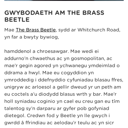
GWYBODAETH AM THE BRASS
BEETLE
Mae
The Brass Beetle
, sydd ar Whitchurch Road,
yn far a bwyty bywiog,
hamddenol a chroesawgar. Mae wedi ei
addurno’n chwaethus ac yn gosmopolitan, ac
mae’r gegin agored yn ychwanegu ymdeimlad o
ddrama a hwyl. Mae eu cogyddion yn
ymroddedig i ddefnyddio cyfuniadau blasau ffres,
unigryw ac arloesol a gellir dweud yr un peth am
eu coctels a’u diodydd blasus wrth y bar. Mae’r
holl syniadau coginio yn cael eu creu gan eu tîm
talentog sy’n darparu ar gyfer pob gofyniad
dietegol. Credwn fod y Beetle yn lle gwych i
gwrdd â ffrindiau ac aelodau’r teulu ac yn sicr