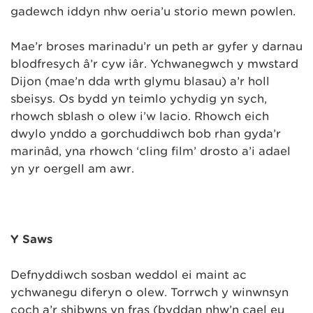
gadewch iddyn nhw oeri
a’u storio mewn powlen.
Mae’r broses marinadu’r un peth ar gyfer y darnau
blodfresych â’r cyw iâr. Ychwanegwch y mwstard
Dijon (mae’n dda wrth glymu blasau) a’r holl
sbeisys. Os bydd yn teimlo ychydig yn sych,
rhowch sblash o olew i’w lacio. Rhowch eich
dwylo ynddo a gorchuddiwch bob rhan gyda’r
marinâd, yna rhowch ‘cling film’ drosto a’i adael
yn yr oergell am awr.
Y Saws
Defnyddiwch sosban weddol ei maint ac
ychwanegu diferyn o olew. Torrwch y winwnsyn
coch a’r shibwns yn fras (byddan nhw’n cael eu