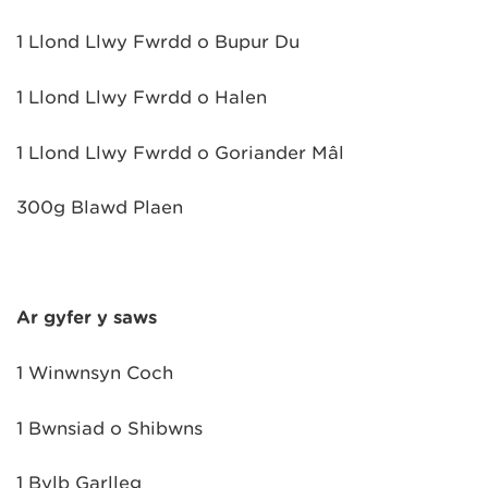
1 Llond Llwy Fwrdd o Bupur Du
1 Llond Llwy Fwrdd o Halen
1 Llond Llwy Fwrdd o Goriander Mâl
300g Blawd Plaen
Ar gyfer y saws
1 Winwnsyn Coch
1 Bwnsiad o Shibwns
1 Bỳlb Garlleg