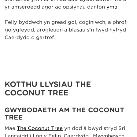
yr amseroedd agor ac opsiynau danfon
yma.
Felly byddwch yn greadigol, coginiwch, a phrofi
golygfeydd, arogleuon a blasau sîn fwyd hyfryd
Caerdydd o gartref.
KOTTHU LLYSIAU THE
COCONUT TREE
GWYBODAETH AM THE COCONUT
TREE
Mae
The Coconut Tree
yn dod â bwyd stryd Sri
Lancaidd i Lôn y Felin, Caerdydd. Mwynhewch