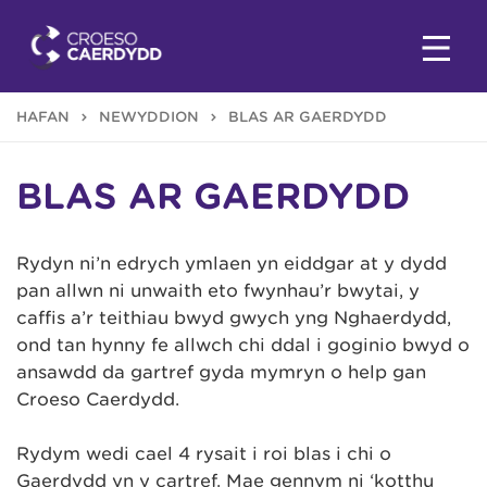
HAFAN
NEWYDDION
BLAS AR GAERDYDD
BLAS AR GAERDYDD
Rydyn ni’n edrych ymlaen yn eiddgar at y dydd
pan allwn ni unwaith eto fwynhau’r bwytai, y
caffis a’r teithiau bwyd gwych yng Nghaerdydd,
ond tan hynny fe allwch chi ddal i goginio bwyd o
ansawdd da gartref gyda mymryn o help gan
Croeso Caerdydd.
Rydym wedi cael 4 rysait i roi blas i chi o
Gaerdydd yn y cartref. Mae gennym ni ‘kotthu