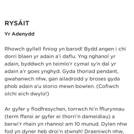
RYSÁIT
Yr Adenydd
Rhowch gyllell finiog yn barod! Bydd angen i chi
dorri blaen yr adain a’i daflu. Yng nghanol yr
adain, byddwch yn teimlo’r cymal sy’n dal yr
adain a’r goes ynghyd. Gyda thoriad pendant,
gwahanwch nhw, gan ailadrodd y broses gyda
phob adain a’u storio mewn bowlen. (Cofiwch
olchi eich dwylo!)
Ar gyfer y flodfresychen, torrwch hi’n fflurynnau
(term ffansi ar gyfer ei thorri’n dameidiau) a
berwi’r rhain yn rhannol am 10 munud. Dylen nhw
fod yn dyner heb droi’n stwnsh! Draeniwch nhw,