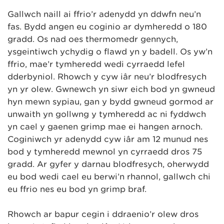
Gallwch naill ai ffrio’r adenydd yn ddwfn neu’n
fas. Bydd angen eu coginio ar dymheredd o 180
gradd. Os nad oes thermomedr gennych,
ysgeintiwch ychydig o flawd yn y badell. Os yw’n
ffrio, mae’r tymheredd wedi cyrraedd lefel
dderbyniol. Rhowch y cyw iâr neu’r blodfresych
yn yr olew. Gwnewch yn siŵr eich bod yn gwneud
hyn mewn sypiau, gan y bydd gwneud gormod ar
unwaith yn gollwng y tymheredd ac ni fyddwch
yn cael y gaenen grimp mae ei hangen arnoch.
Coginiwch yr adenydd cyw iâr am 12 munud nes
bod y tymheredd mewnol yn cyrraedd dros 75
gradd. Ar gyfer y darnau blodfresych, oherwydd
eu bod wedi cael eu berwi’n rhannol, gallwch chi
eu ffrio nes eu bod yn grimp braf.
Rhowch ar bapur cegin i ddraenio’r olew dros