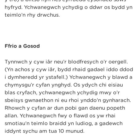
hyfryd. Ychwanegwch ychydig o ddŵr os bydd yn
teimlo’n rhy drwchus.
Ffrio a Gosod
Tynnwch y cyw iâr neu’r blodfresych o’r oergell.
(Yn achos y cyw iâr, bydd rhaid gadael iddo ddod
i dymheredd yr ystafell.) Ychwanegwch y blawd a
chymysgu’r cyfan ynghyd. Os ydych chi eisiau
blas cryfach, ychwanegwch ychydig mwy o’r
sbeisys gwnaethon ni eu rhoi ynddo’n gynharach.
Rhowch y cyfan ar dun pobi gan daenu popeth
allan. Ychwanegwch fwy o flawd os yw rhai
smotiau’n teimlo braidd yn ludiog, a gadewch
iddynt sychu am tua 10 munud.