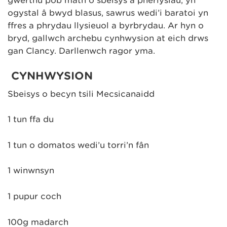
gwerthu pob math o sbeisys a pherlysiau, yn
ogystal â bwyd blasus, sawrus wedi’i baratoi yn
ffres a phrydau llysieuol a byrbrydau. Ar hyn o
bryd, gallwch archebu cynhwysion at eich drws
gan Clancy. Darllenwch ragor yma.
CYNHWYSION
Sbeisys o becyn tsili Mecsicanaidd
1 tun ffa du
1 tun o domatos wedi’u torri’n fân
1 winwnsyn
1 pupur coch
100g madarch