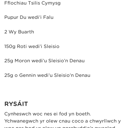
Fflochiau Tsilis Cymysg
Pupur Du wedi’i Falu
2 Wy Buarth
150g Roti wedi’i Sleisio
25g Moron wedi’u Sleisio’n Denau
25g o Gennin wedi’u Sleisio’n Denau
RYSÁIT
Cynheswch woc nes ei fod yn boeth.
Ychwanegwch yr olew cnau coco a chwyrlïwch y