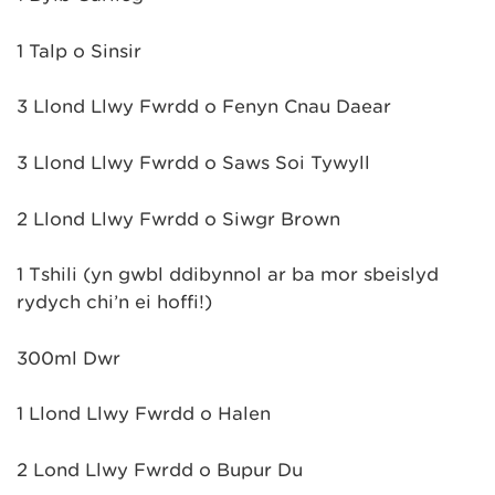
1 Talp o Sinsir
3 Llond Llwy Fwrdd o Fenyn Cnau Daear
3 Llond Llwy Fwrdd o Saws Soi Tywyll
2 Llond Llwy Fwrdd o Siwgr Brown
1 Tshili (yn gwbl ddibynnol ar ba mor sbeislyd
rydych chi’n ei hoffi!)
300ml Dŵr
1 Llond Llwy Fwrdd o Halen
2 Lond Llwy Fwrdd o Bupur Du