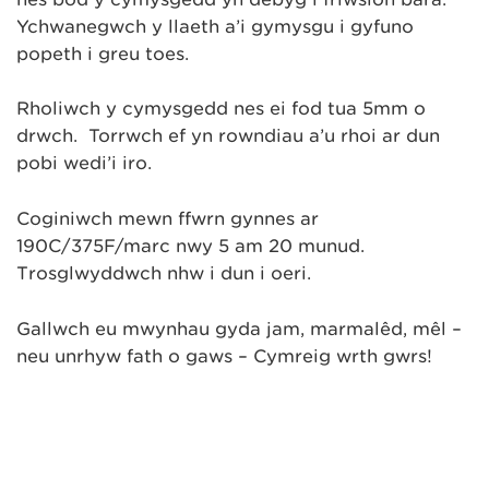
Ychwanegwch y llaeth a’i gymysgu i gyfuno
popeth i greu toes.
Rholiwch y cymysgedd nes ei fod tua 5mm o
drwch. Torrwch ef yn rowndiau a’u rhoi ar dun
pobi wedi’i iro.
Coginiwch mewn ffwrn gynnes ar
190C/375F/marc nwy 5 am 20 munud.
Trosglwyddwch nhw i dun i oeri.
Gallwch eu mwynhau gyda jam, marmalêd, mêl –
neu unrhyw fath o gaws – Cymreig wrth gwrs!