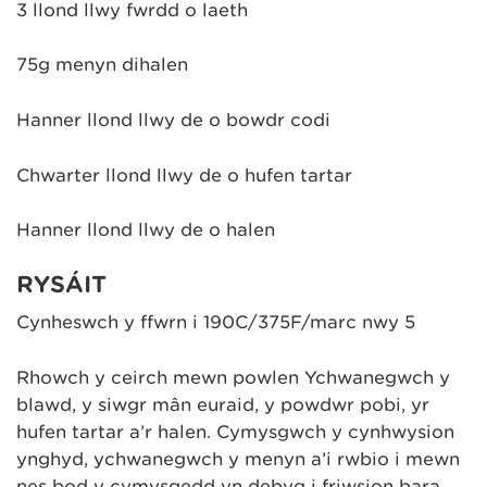
3 llond llwy fwrdd o laeth
75g menyn dihalen
Hanner llond llwy de o bowdr codi
Chwarter llond llwy de o hufen tartar
Hanner llond llwy de o halen
RYSÁIT
Cynheswch y ffwrn i 190C/375F/marc nwy 5
Rhowch y ceirch mewn powlen Ychwanegwch y
blawd, y siwgr mân euraid, y powdwr pobi, yr
hufen tartar a’r halen. Cymysgwch y cynhwysion
ynghyd, ychwanegwch y menyn a’i rwbio i mewn
nes bod y cymysgedd yn debyg i friwsion bara.