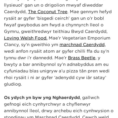
llysieuol’ gan un o drigolion mwyaf diweddar
Caerdydd,
The Coconut Tree
. Mae gennym hefyd
rysáit ar gyfer ‘bisgedi ceirch’ gan un o’r bobl
fwyaf gwybodus am fwyd a chynnyrch lleol o
Gymru, gweithredwyr teithiau Bwyd Caerdydd,
Loving Welsh Food.
Mae’r Vegetarian Emporium
Clancy, sy’n gweithio ym
marchnad Caerdydd,
wedi anfon rysáit atom ar gyfer chilli ffa du sy’n
tynnu dŵr i’r dannedd. Mae’r
Brass Beetle
, y
bwyty a bar annibynnol sy’n adnabyddus am eu
cyfuniadau blas unigryw a’u pizza tân pren wedi
rhoi rysáit i ni ar gyfer ‘adenydd cyw iâr satay’
gludiog.
Os ydych yn byw yng Nghaerdydd
, gallwch
gefnogi eich cynhyrchwyr a chyflenwyr
annibynnol lleol, drwy archebu eich cynhwysion o
stondinau ym Marchnad Caerdydd. Cewch weld