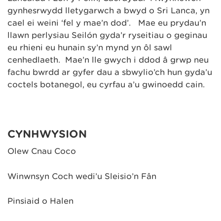
gynhesrwydd lletygarwch a bwyd o Sri Lanca, yn
cael ei weini ‘fel y mae’n dod’. Mae eu prydau’n
llawn perlysiau Seilón gyda’r ryseitiau o geginau
eu rhieni eu hunain sy’n mynd yn ôl sawl
cenhedlaeth. Mae’n lle gwych i ddod â grŵp neu
fachu bwrdd ar gyfer dau a sbwylio’ch hun gyda’u
coctels botanegol, eu cyrfau a’u gwinoedd cain.
CYNHWYSION
Olew Cnau Coco
Winwnsyn Coch wedi’u Sleisio’n Fân
Pinsiaid o Halen