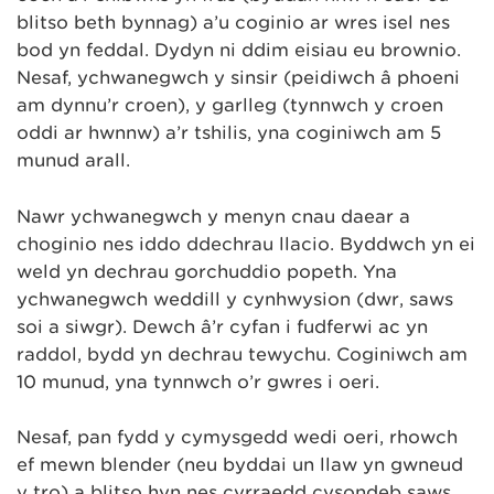
blitso beth bynnag) a’u coginio ar wres isel nes
bod yn feddal. Dydyn ni ddim eisiau eu brownio.
Nesaf, ychwanegwch y sinsir (peidiwch â phoeni
am dynnu’r croen), y garlleg (tynnwch y croen
oddi ar hwnnw) a’r tshilis, yna coginiwch am 5
munud arall.
Nawr ychwanegwch y menyn cnau daear a
choginio nes iddo ddechrau llacio. Byddwch yn ei
weld yn dechrau gorchuddio popeth. Yna
ychwanegwch weddill y cynhwysion (dŵr, saws
soi a siwgr). Dewch â’r cyfan i fudferwi ac yn
raddol, bydd yn dechrau tewychu. Coginiwch am
10 munud, yna tynnwch o’r gwres i oeri.
Nesaf, pan fydd y cymysgedd wedi oeri, rhowch
ef mewn blender (neu byddai un llaw yn gwneud
y tro) a blitso hyn nes cyrraedd cysondeb saws