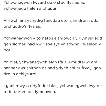
Ychwanegwch lwyaid de o stoc llysiau ac
ychwanegu halen a phupur.
Ffrïwch am ychydig funudau eto, gan droi’n dda i
orchuddio’r llysiau.
Ychwanegwch y tomatos a throwch y gymysgedd
gan sicrhau nad yw’r sbeisys yn sownd i waelod y
pot.
Yn olaf, ychwanegwch eich ffa a’u mudferwi am
hanner awr (hirach os nad ydych chi ar fryd), gan
droi’n achlysurol.
I gael mwy o ddyfnder blas, ychwanegwch lwy de
o rin burum os dymunwch.