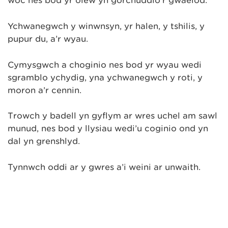
woc nes bod yr olew yn gorchuddio’r gwaelod.
Ychwanegwch y winwnsyn, yr halen, y tshilis, y
pupur du, a’r wyau.
Cymysgwch a choginio nes bod yr wyau wedi
sgramblo ychydig, yna ychwanegwch y roti, y
moron a’r cennin.
Trowch y badell yn gyflym ar wres uchel am sawl
munud, nes bod y llysiau wedi’u coginio ond yn
dal yn grenshlyd.
Tynnwch oddi ar y gwres a’i weini ar unwaith.