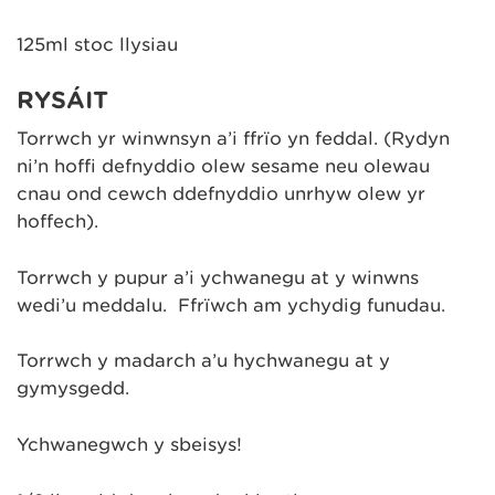
125ml stoc llysiau
RYSÁIT
Torrwch yr winwnsyn a’i ffrïo yn feddal. (Rydyn
ni’n hoffi defnyddio olew sesame neu olewau
cnau ond cewch ddefnyddio unrhyw olew yr
hoffech).
Torrwch y pupur a’i ychwanegu at y winwns
wedi’u meddalu. Ffrïwch am ychydig funudau.
Torrwch y madarch a’u hychwanegu at y
gymysgedd.
Ychwanegwch y sbeisys!