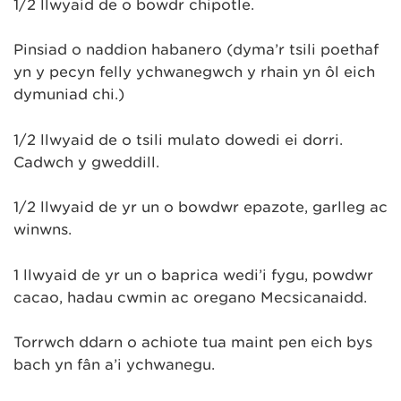
1/2 llwyaid de o bowdr chipotle.
Pinsiad o naddion habanero (dyma’r tsili poethaf
yn y pecyn felly ychwanegwch y rhain yn ôl eich
dymuniad chi.)
1/2 llwyaid de o tsili mulato dowedi ei dorri.
Cadwch y gweddill.
1/2 llwyaid de yr un o bowdwr epazote, garlleg ac
winwns.
1 llwyaid de yr un o baprica wedi’i fygu, powdwr
cacao, hadau cwmin ac oregano Mecsicanaidd.
Torrwch ddarn o achiote tua maint pen eich bys
bach yn fân a’i ychwanegu.