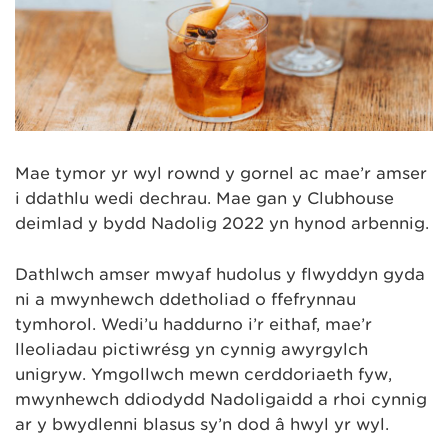
Mae tymor yr ŵyl rownd y gornel ac mae’r amser
i ddathlu wedi dechrau. Mae gan y Clubhouse
deimlad y bydd Nadolig 2022 yn hynod arbennig.
Dathlwch amser mwyaf hudolus y flwyddyn gyda
ni a mwynhewch ddetholiad o ffefrynnau
tymhorol. Wedi’u haddurno i’r eithaf, mae’r
lleoliadau pictiwrésg yn cynnig awyrgylch
unigryw. Ymgollwch mewn cerddoriaeth fyw,
mwynhewch ddiodydd Nadoligaidd a rhoi cynnig
ar y bwydlenni blasus sy’n dod â hwyl yr ŵyl.