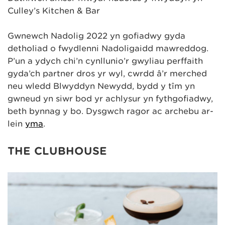
Culley’s Kitchen & Bar
Gwnewch Nadolig 2022 yn gofiadwy gyda
detholiad o fwydlenni Nadoligaidd mawreddog.
P’un a ydych chi’n cynllunio’r gwyliau perffaith
gyda’ch partner dros yr ŵyl, cwrdd â’r merched
neu wledd Blwyddyn Newydd, bydd y tîm yn
gwneud yn siŵr bod yr achlysur yn fythgofiadwy,
beth bynnag y bo. Dysgwch ragor ac archebu ar-
lein
yma
.
THE CLUBHOUSE