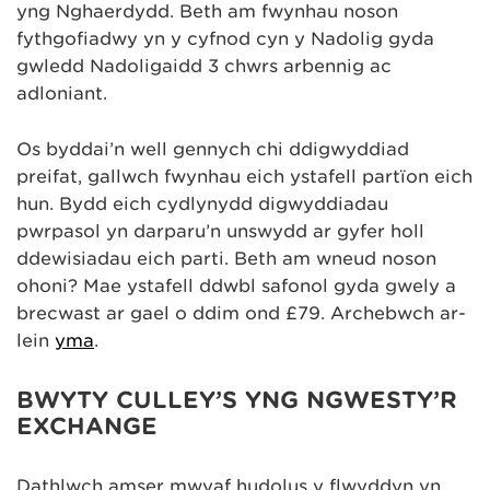
yng Nghaerdydd. Beth am fwynhau noson
fythgofiadwy yn y cyfnod cyn y Nadolig gyda
gwledd Nadoligaidd 3 chwrs arbennig ac
adloniant.
Os byddai’n well gennych chi ddigwyddiad
preifat, gallwch fwynhau eich ystafell partïon eich
hun. Bydd eich cydlynydd digwyddiadau
pwrpasol yn darparu’n unswydd ar gyfer holl
ddewisiadau eich parti. Beth am wneud noson
ohoni? Mae ystafell ddwbl safonol gyda gwely a
brecwast ar gael o ddim ond £79. Archebwch ar-
lein
yma
.
BWYTY CULLEY’S YNG NGWESTY’R
EXCHANGE
Dathlwch amser mwyaf hudolus y flwyddyn yn