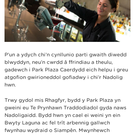
P’un a ydych chi’n cynllunio parti gwaith diwedd
blwyddyn, neu’n cwrdd â ffrindiau a theulu,
gadewch i Park Plaza Caerdydd eich helpu i greu
atgofion gwirioneddol gofiadwy i chi’r Nadolig
hwn.
Trwy gydol mis Rhagfyr, bydd y Park Plaza yn
gweini eu Te Prynhawn Traddodiadol gyda naws
Nadoligaidd. Bydd hwn yn cael ei weini yn ein
Bwyty Laguna ac fel trît arbennig gallwch
fwynhau wydraid o Siampên. Mwynhewch