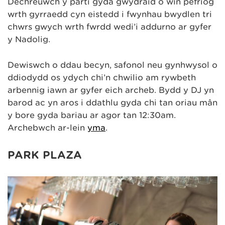
Dechreuwch y parti gyda gwydraid o win pefriog
wrth gyrraedd cyn eistedd i fwynhau bwydlen tri
chwrs gwych wrth fwrdd wedi’i addurno ar gyfer
y Nadolig.
Dewiswch o ddau becyn, safonol neu gynhwysol o
ddiodydd os ydych chi’n chwilio am rywbeth
arbennig iawn ar gyfer eich archeb. Bydd y DJ yn
barod ac yn aros i ddathlu gyda chi tan oriau mân
y bore gyda bariau ar agor tan 12:30am.
Archebwch ar-lein
yma
.
PARK PLAZA